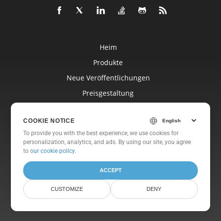
Heim
Produkte
Neue Veröffentlichungen
Preisgestaltung
Dokumente
COOKIE NOTICE
Freie Unterstützung
To provide you with the best experience, we use cookies for
Kostenlose Beratung
personalization, analytics, and ads. By using our site, you agree
to
our cookie policy
.
Blog
Websites
ACCEPT
Um
CUSTOMIZE
DENY