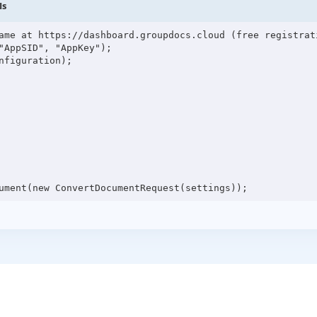
Is
ame at https://dashboard.groupdocs.cloud (free registrati
"AppSID", "AppKey");

figuration);
