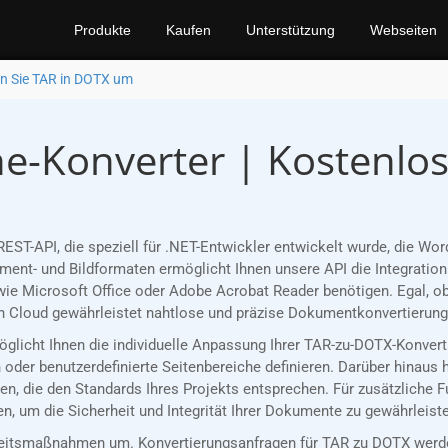
Produkte
Kaufen
Unterstützung
Webseiten
n Sie TAR in DOTX um
e-Konverter | Kostenlo
REST-API, die speziell für .NET-Entwickler entwickelt wurde, die 
nt- und Bildformaten ermöglicht Ihnen unsere API die Integration 
ie Microsoft Office oder Adobe Acrobat Reader benötigen. Egal, ob
 Cloud gewährleistet nahtlose und präzise Dokumentkonvertierungen
möglicht Ihnen die individuelle Anpassung Ihrer TAR-zu-DOTX-Konver
oder benutzerdefinierte Seitenbereiche definieren. Darüber hinaus 
n, die den Standards Ihres Projekts entsprechen. Für zusätzliche 
, um die Sicherheit und Integrität Ihrer Dokumente zu gewährleist
eitsmaßnahmen um. Konvertierungsanfragen für TAR zu DOTX werden