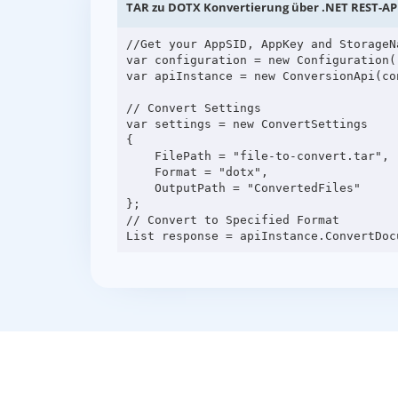
TAR zu DOTX Konvertierung über .NET REST-AP
//Get your AppSID, AppKey and StorageN
var configuration = new Configuration(
var apiInstance = new ConversionApi(con
// Convert Settings

var settings = new ConvertSettings

{

    FilePath = "file-to-convert.tar",

    Format = "dotx",

    OutputPath = "ConvertedFiles"

};

// Convert to Specified Format
