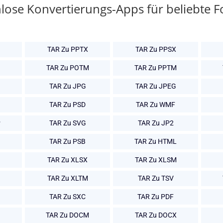
lose Konvertierungs-Apps für beliebte 
TAR Zu PPTX
TAR Zu PPSX
TAR Zu POTM
TAR Zu PPTM
TAR Zu JPG
TAR Zu JPEG
TAR Zu PSD
TAR Zu WMF
P
TAR Zu SVG
TAR Zu JP2
TAR Zu PSB
TAR Zu HTML
TAR Zu XLSX
TAR Zu XLSM
TAR Zu XLTM
TAR Zu TSV
TAR Zu SXC
TAR Zu PDF
TAR Zu DOCM
TAR Zu DOCX