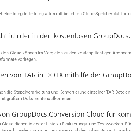
 eine integrierte Integration mit beliebten Cloud-Speicherplattfor
chtlich der in den kostenlosen GroupDoc
ion Cloud können im Vergleich zu den kostenpflichtigen Abonneme
eformate vorliegen.
en von TAR in DOTX mithilfe der GroupDo
n die Stapelverarbeitung und Konvertierung einzelner TAR-Dateien 
en mit großem Dokumentenaufkommen.
s von GroupDocs.Conversion Cloud für ko
loud dienen in erster Linie zu Evaluierungs- und Testzwecken. Für
Betracht ziehen, um alle Funktionen und den vollen Support zu erha