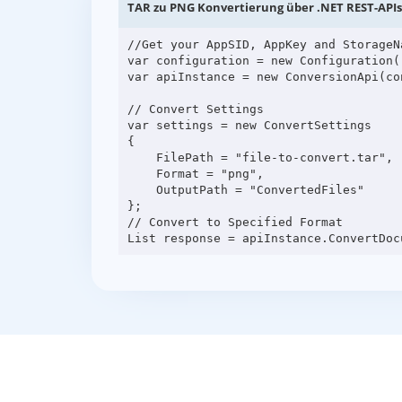
TAR zu PNG Konvertierung über .NET REST-APIs
//Get your AppSID, AppKey and StorageN
var configuration = new Configuration(
var apiInstance = new ConversionApi(con
// Convert Settings

var settings = new ConvertSettings

{

    FilePath = "file-to-convert.tar",

    Format = "png",

    OutputPath = "ConvertedFiles"

};

// Convert to Specified Format
