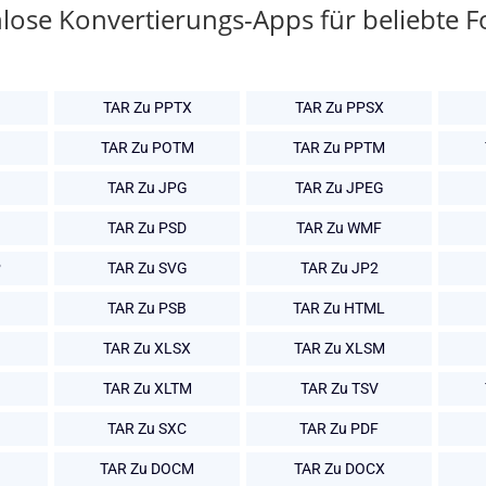
lose Konvertierungs-Apps für beliebte 
TAR Zu PPTX
TAR Zu PPSX
TAR Zu POTM
TAR Zu PPTM
TAR Zu JPG
TAR Zu JPEG
TAR Zu PSD
TAR Zu WMF
P
TAR Zu SVG
TAR Zu JP2
TAR Zu PSB
TAR Zu HTML
TAR Zu XLSX
TAR Zu XLSM
TAR Zu XLTM
TAR Zu TSV
TAR Zu SXC
TAR Zu PDF
TAR Zu DOCM
TAR Zu DOCX