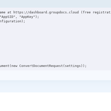
ame at https://dashboard.groupdocs.cloud (free registrati
"AppSID", "AppKey");

figuration);
