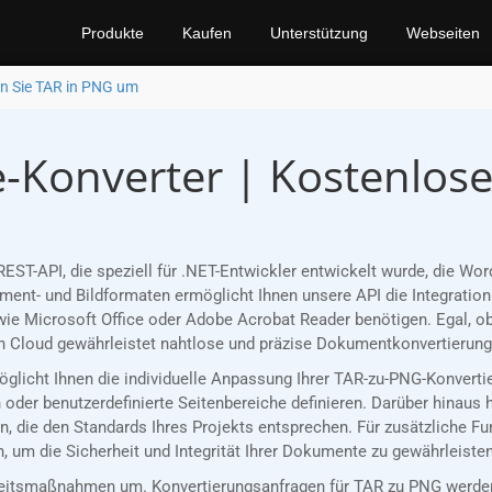
Produkte
Kaufen
Unterstützung
Webseiten
n Sie TAR in PNG um
-Konverter | Kostenlos
EST-API, die speziell für .NET-Entwickler entwickelt wurde, die 
nt- und Bildformaten ermöglicht Ihnen unsere API die Integration 
ie Microsoft Office oder Adobe Acrobat Reader benötigen. Egal, ob
 Cloud gewährleistet nahtlose und präzise Dokumentkonvertierungen
möglicht Ihnen die individuelle Anpassung Ihrer TAR-zu-PNG-Konvert
oder benutzerdefinierte Seitenbereiche definieren. Darüber hinaus 
, die den Standards Ihres Projekts entsprechen. Für zusätzliche F
 um die Sicherheit und Integrität Ihrer Dokumente zu gewährleisten
eitsmaßnahmen um. Konvertierungsanfragen für TAR zu PNG werden 