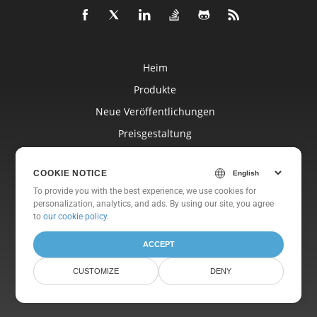
Heim
Produkte
Neue Veröffentlichungen
Preisgestaltung
Dokumente
COOKIE NOTICE
Freie Unterstützung
To provide you with the best experience, we use cookies for
Kostenlose Beratung
personalization, analytics, and ads. By using our site, you agree
to
our cookie policy
.
Blog
Websites
ACCEPT
Um
CUSTOMIZE
DENY