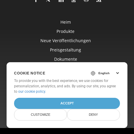
Heim
Produkte
Neue Veröffentlichungen
Preisgestaltung
Dokumente
Freie Unterstützung
COOKIE NOTICE
Kostenlose Beratung
To provide you with the best experience, we use cookies for
personalization, analytics, and ads. By using our site, you agree
Blog
to
our cookie policy
.
Websites
ACCEPT
Um
CUSTOMIZE
DENY