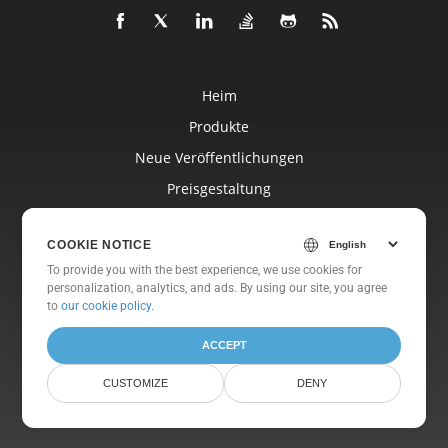
Heim
Produkte
Neue Veröffentlichungen
Preisgestaltung
Dokumente
COOKIE NOTICE
Freie Unterstützung
To provide you with the best experience, we use cookies for
Kostenlose Beratung
personalization, analytics, and ads. By using our site, you agree
to
our cookie policy
.
Blog
Websites
ACCEPT
Um
CUSTOMIZE
DENY