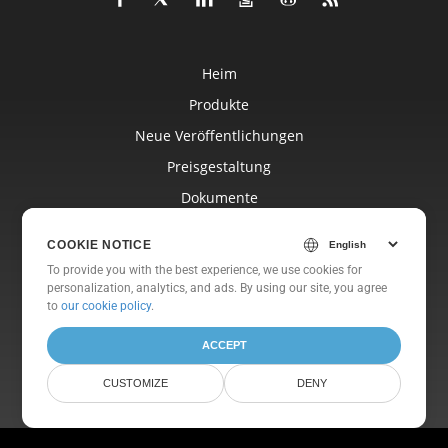
Heim
Produkte
Neue Veröffentlichungen
Preisgestaltung
Dokumente
Freie Unterstützung
COOKIE NOTICE
Kostenlose Beratung
To provide you with the best experience, we use cookies for
personalization, analytics, and ads. By using our site, you agree
Blog
to
our cookie policy
.
Websites
ACCEPT
Um
CUSTOMIZE
DENY