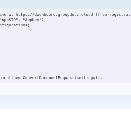
ame at https://dashboard.groupdocs.cloud (free registrati
"AppSID", "AppKey");

figuration);
