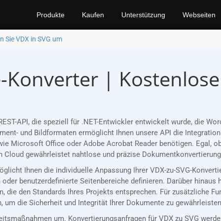
Produkte
Kaufen
Unterstützung
Webseiten
n Sie VDX in SVG um
-Konverter | Kostenlose
EST-API, die speziell für .NET-Entwickler entwickelt wurde, die 
nt- und Bildformaten ermöglicht Ihnen unsere API die Integration 
ie Microsoft Office oder Adobe Acrobat Reader benötigen. Egal, ob
 Cloud gewährleistet nahtlose und präzise Dokumentkonvertierungen
möglicht Ihnen die individuelle Anpassung Ihrer VDX-zu-SVG-Konvert
oder benutzerdefinierte Seitenbereiche definieren. Darüber hinaus 
, die den Standards Ihres Projekts entsprechen. Für zusätzliche F
 um die Sicherheit und Integrität Ihrer Dokumente zu gewährleisten
eitsmaßnahmen um. Konvertierungsanfragen für VDX zu SVG werden 