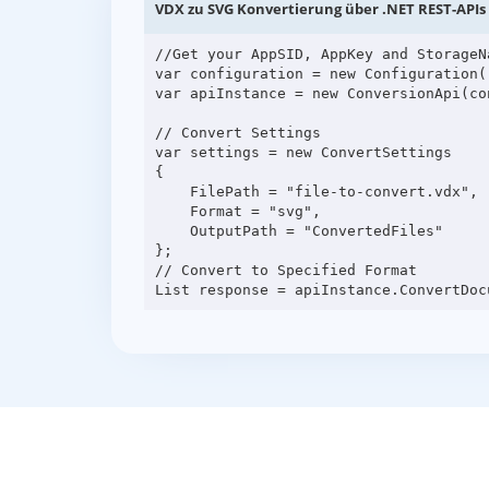
VDX zu SVG Konvertierung über .NET REST-APIs
//Get your AppSID, AppKey and StorageN
var configuration = new Configuration(
var apiInstance = new ConversionApi(con
// Convert Settings

var settings = new ConvertSettings

{

    FilePath = "file-to-convert.vdx",

    Format = "svg",

    OutputPath = "ConvertedFiles"

};

// Convert to Specified Format
