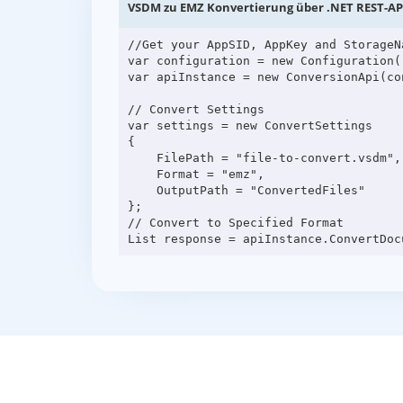
VSDM zu EMZ Konvertierung über .NET REST-AP
//Get your AppSID, AppKey and StorageN
var configuration = new Configuration(
var apiInstance = new ConversionApi(con
// Convert Settings

var settings = new ConvertSettings

{

    FilePath = "file-to-convert.vsdm",

    Format = "emz",

    OutputPath = "ConvertedFiles"

};

// Convert to Specified Format
