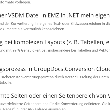
eformate vorliegen.
ner VSDM-Datei in EMZ in .NET mein eige
nd der Konvertierung Ihr eigenes Text- oder Bildwasserzeichen in d
Dokumente als vertraulich kennzeichnen.
g bei komplexen Layouts (z. B. Tabellen, e
ung mit 99 % Genauigkeit bei, insbesondere bei Tabellen und Vektorg
ungsprozess in GroupDocs.Conversion Clou
 sicheren Konvertierungsprozess durch Verschlüsselung der Daten
tokolle.
mmte Seiten oder einen Seitenbereich von
rdefinierte Seitenbereiche für die Konvertierung definieren. Sie kö
s „Pages“ in Ihrer API-Anfrage auswählen.