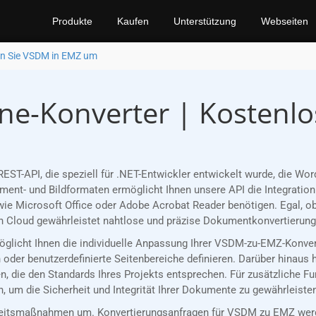
Produkte
Kaufen
Unterstützung
Webseiten
n Sie VSDM in EMZ um
e-Konverter | Kostenlo
REST-API, die speziell für .NET-Entwickler entwickelt wurde, die
nt- und Bildformaten ermöglicht Ihnen unsere API die Integration 
ie Microsoft Office oder Adobe Acrobat Reader benötigen. Egal, ob
 Cloud gewährleistet nahtlose und präzise Dokumentkonvertierungen
rmöglicht Ihnen die individuelle Anpassung Ihrer VSDM-zu-EMZ-Konve
oder benutzerdefinierte Seitenbereiche definieren. Darüber hinaus 
, die den Standards Ihres Projekts entsprechen. Für zusätzliche F
 um die Sicherheit und Integrität Ihrer Dokumente zu gewährleiste
eitsmaßnahmen um. Konvertierungsanfragen für VSDM zu EMZ werde