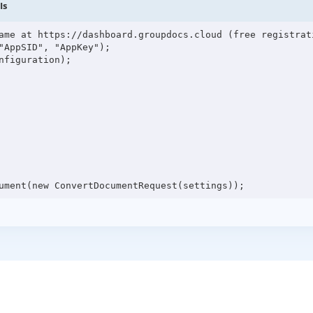
Is
ame at https://dashboard.groupdocs.cloud (free registrati
"AppSID", "AppKey");

figuration);
