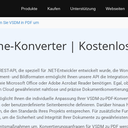
Produkte
Kaufen
Unterstützung
Webseiten
n Sie VSDM in PDF um
e-Konverter | Kostenlo
REST-API, die speziell für .NET-Entwickler entwickelt wurde, die 
nt- und Bildformaten ermöglicht Ihnen unsere API die Integration 
ie Microsoft Office oder Adobe Acrobat Reader benötigen. Egal, ob
 Cloud gewährleistet nahtlose und präzise Dokumentkonvertierungen
rmöglicht Ihnen die individuelle Anpassung Ihrer VSDM-zu-PDF-Konve
oder benutzerdefinierte Seitenbereiche definieren. Darüber hinaus 
, die den Standards Ihres Projekts entsprechen. Für zusätzliche Fu
 um die Sicherheit und Integrität Ihrer Dokumente zu gewährleisten
eitsmaßnahmen um. Konvertierungsanfragen für VSDM zu PDF werde