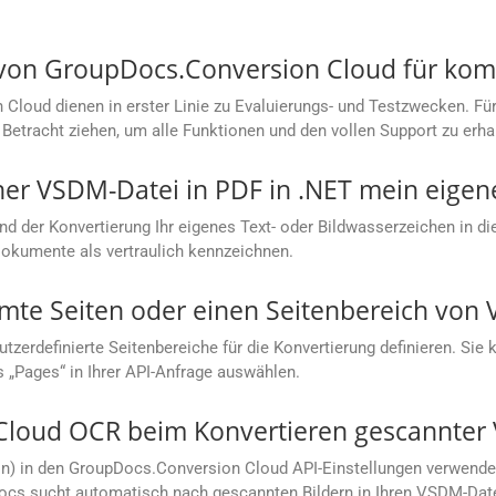
s von GroupDocs.Conversion Cloud für ko
loud dienen in erster Linie zu Evaluierungs- und Testzwecken. Für
Betracht ziehen, um alle Funktionen und den vollen Support zu erha
ner VSDM-Datei in PDF in .NET mein eige
nd der Konvertierung Ihr eigenes Text- oder Bildwasserzeichen in di
Dokumente als vertraulich kennzeichnen.
mmte Seiten oder einen Seitenbereich von
rdefinierte Seitenbereiche für die Konvertierung definieren. Sie kö
s „Pages“ in Ihrer API-Anfrage auswählen.
Cloud OCR beim Konvertieren gescannter
ion) in den GroupDocs.Conversion Cloud API-Einstellungen verwend
cs sucht automatisch nach gescannten Bildern in Ihren VSDM-Date