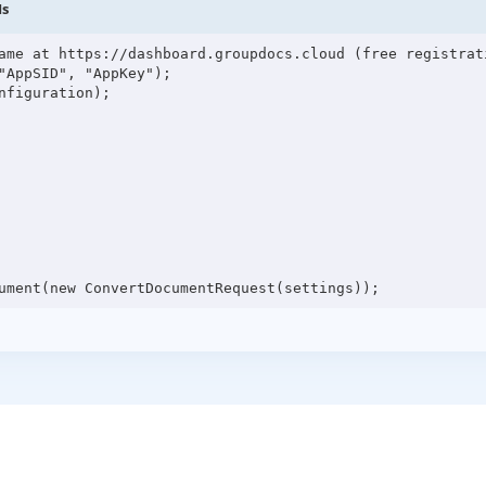
Is
ame at https://dashboard.groupdocs.cloud (free registrati
"AppSID", "AppKey");

figuration);
