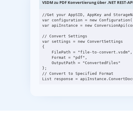
VSDM zu PDF Konvertierung über .NET REST-AP
//Get your AppSID, AppKey and StorageN
var configuration = new Configuration(
var apiInstance = new ConversionApi(con
// Convert Settings

var settings = new ConvertSettings

{

    FilePath = "file-to-convert.vsdm",

    Format = "pdf",

    OutputPath = "ConvertedFiles"

};

// Convert to Specified Format
