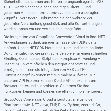
Sicherheitsmaßnahmen um. Konvertierungsanfragen für VSS
zu TIF werden anhand einer eindeutigen Client-ID und
geheimen Anmeldeinformationen validiert, um unbefugten
Zugriff zu verhindern. Dokumente bleiben während der
gesamten Verarbeitung geschützt, und alle Konvertierungen
werden konsistent und vertraulich durchgeführt.
Die Integration von GroupDocs.Conversion Cloud in Ihre .NET-
Anwendungen ist dank unserer umfassenden SDKs ganz
einfach. Unser .NET-SDK bietet eine klare und übersichtliche
Dokumentation sowie praktische Beispiele für einen schnellen
Einstieg. Ob einfaches Skript oder komplexe Anwendung –
unsere SDKs vereinfachen den Integrationsprozess und
ermöglichen Ihnen die Integration von VSS zu TIF-
Konvertierungsfunktionen mit minimalem Aufwand. Mit
unserem API Explorer können Sie die API direkt in Ihrem
Browser testen und ausprobieren. So lernen Sie ihre
Funktionen kennen und können sie effektiv implementieren.
GroupDocs.Conversion Cloud unterstützt alle gängigen
Plattformen wie .NET, Java, PHP, Ruby, Python, Android, Go,
JavaScript und cURL. Egal, ob Sie Web-, Desktop- oder mobile