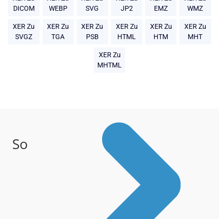
DICOM
WEBP
SVG
JP2
EMZ
WMZ
XER Zu
XER Zu
XER Zu
XER Zu
XER Zu
XER Zu
SVGZ
TGA
PSB
HTML
HTM
MHT
XER Zu
MHTML
So