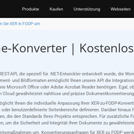
Produkte
Kaufen
Unterstützung
Webseiten
n Sie XER in FODP um
e-Konverter | Kostenlo
EST-API, die speziell für .NET-Entwickler entwickelt wurde, die 
nt- und Bildformaten ermöglicht Ihnen unsere API die Integration 
ie Microsoft Office oder Adobe Acrobat Reader benötigen. Egal, ob
 Cloud gewährleistet nahtlose und präzise Dokumentkonvertierungen
möglicht Ihnen die individuelle Anpassung Ihrer XER-zu-FODP-Konver
oder benutzerdefinierte Seitenbereiche definieren. Darüber hinaus 
n, die den Standards Ihres Projekts entsprechen. Für zusätzliche 
, um die Sicherheit und Integrität Ihrer Dokumente zu gewährleiste
eitsmaßnahmen um. Konvertierungsanfragen für XER zu FODP werden