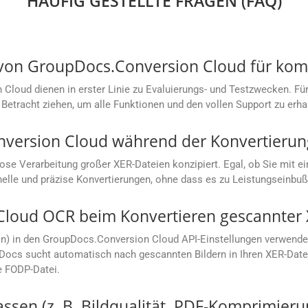
HÄUFIG GESTELLTE FRAGEN (FAQ)
s von GroupDocs.Conversion Cloud für ko
loud dienen in erster Linie zu Evaluierungs- und Testzwecken. Für
Betracht ziehen, um alle Funktionen und den vollen Support zu erha
nversion Cloud während der Konvertierung
lose Verarbeitung großer XER-Dateien konzipiert. Egal, ob Sie mi
hnelle und präzise Konvertierungen, ohne dass es zu Leistungseinb
Cloud OCR beim Konvertieren gescannter 
on) in den GroupDocs.Conversion Cloud API-Einstellungen verwende
ocs sucht automatisch nach gescannten Bildern in Ihren XER-Dateie
e FODP-Datei.
sen (z. B. Bildqualität, PDF-Komprimieru