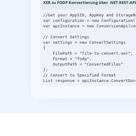
XER zu FODP Konvertierung über .NET REST-API
//Get your AppSID, AppKey and StorageN
var configuration = new Configuration(
var apiInstance = new ConversionApi(con
// Convert Settings

var settings = new ConvertSettings

{

    FilePath = "file-to-convert.xer",

    Format = "fodp",

    OutputPath = "ConvertedFiles"

};

// Convert to Specified Format
