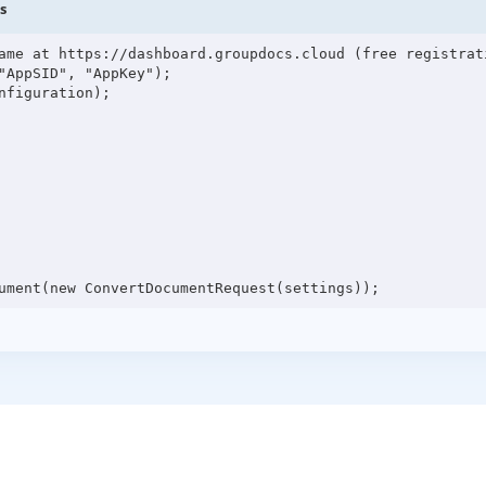
s
ame at https://dashboard.groupdocs.cloud (free registrati
"AppSID", "AppKey");

figuration);
