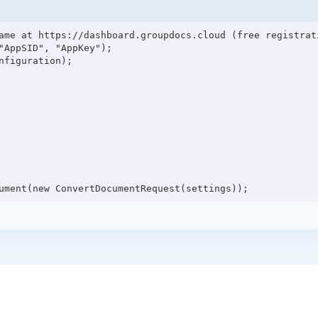
ame at https://dashboard.groupdocs.cloud (free registrati
"AppSID", "AppKey");

figuration);
