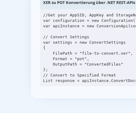
XER zu POT Konvertierung über .NET REST-APIs
//Get your AppSID, AppKey and StorageN
var configuration = new Configuration(
var apiInstance = new ConversionApi(con
// Convert Settings

var settings = new ConvertSettings

{

    FilePath = "file-to-convert.xer",

    Format = "pot",

    OutputPath = "ConvertedFiles"

};

// Convert to Specified Format
