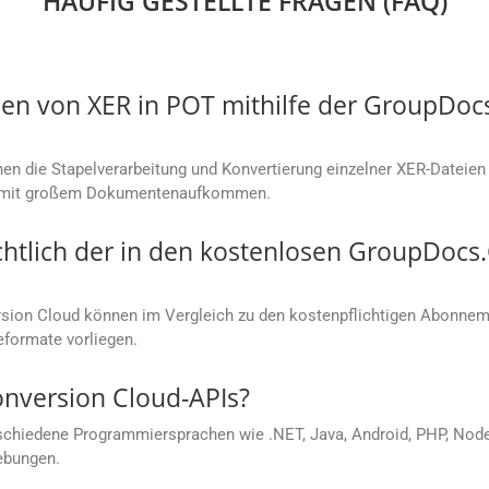
HÄUFIG GESTELLTE FRAGEN (FAQ)
en von XER in POT mithilfe der GroupDoc
n die Stapelverarbeitung und Konvertierung einzelner XER-Dateien 
en mit großem Dokumentenaufkommen.
chtlich der in den kostenlosen GroupDoc
ion Cloud können im Vergleich zu den kostenpflichtigen Abonneme
eformate vorliegen.
onversion Cloud-APIs?
chiedene Programmiersprachen wie .NET, Java, Android, PHP, Node.j
ebungen.