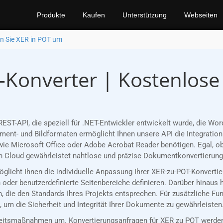
Produkte
Kaufen
Unterstützung
Webseiten
n Sie XER in POT um
-Konverter | Kostenlose
EST-API, die speziell für .NET-Entwickler entwickelt wurde, die W
nt- und Bildformaten ermöglicht Ihnen unsere API die Integration 
ie Microsoft Office oder Adobe Acrobat Reader benötigen. Egal, ob
 Cloud gewährleistet nahtlose und präzise Dokumentkonvertierungen
möglicht Ihnen die individuelle Anpassung Ihrer XER-zu-POT-Konvert
oder benutzerdefinierte Seitenbereiche definieren. Darüber hinaus 
, die den Standards Ihres Projekts entsprechen. Für zusätzliche Fu
 um die Sicherheit und Integrität Ihrer Dokumente zu gewährleisten
eitsmaßnahmen um. Konvertierungsanfragen für XER zu POT werden 