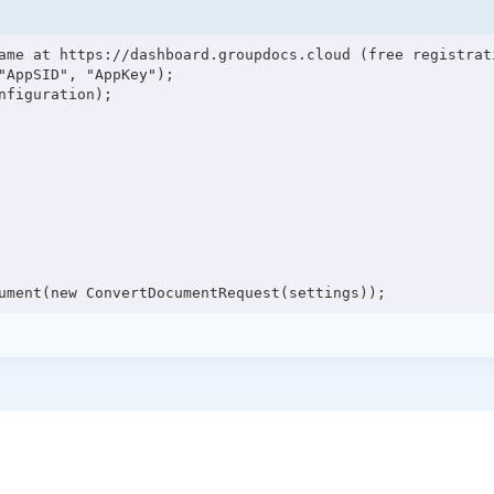
ame at https://dashboard.groupdocs.cloud (free registrati
"AppSID", "AppKey");

figuration);
