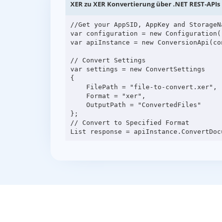
XER zu XER Konvertierung über .NET REST-APIs
//Get your AppSID, AppKey and StorageN
var configuration = new Configuration(
var apiInstance = new ConversionApi(con
// Convert Settings

var settings = new ConvertSettings

{

    FilePath = "file-to-convert.xer",

    Format = "xer",

    OutputPath = "ConvertedFiles"

};

// Convert to Specified Format
