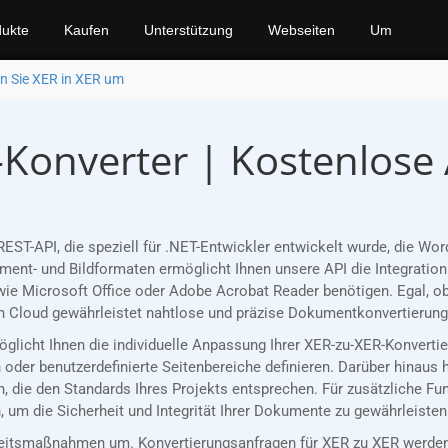
ukte
Kaufen
Unterstützung
Webseiten
Um
n Sie XER in XER um
-Konverter | Kostenlose
EST-API, die speziell für .NET-Entwickler entwickelt wurde, die W
nt- und Bildformaten ermöglicht Ihnen unsere API die Integration 
ie Microsoft Office oder Adobe Acrobat Reader benötigen. Egal, ob
 Cloud gewährleistet nahtlose und präzise Dokumentkonvertierungen
möglicht Ihnen die individuelle Anpassung Ihrer XER-zu-XER-Konvert
oder benutzerdefinierte Seitenbereiche definieren. Darüber hinaus 
, die den Standards Ihres Projekts entsprechen. Für zusätzliche Fu
 um die Sicherheit und Integrität Ihrer Dokumente zu gewährleisten
eitsmaßnahmen um. Konvertierungsanfragen für XER zu XER werden 