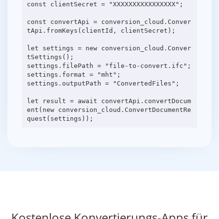
const clientSecret = "XXXXXXXXXXXXXXXX";
const convertApi = conversion_cloud.Conver
tApi.fromKeys(clientId, clientSecret);
let settings = new conversion_cloud.Conver
tSettings();
settings.filePath = "file-to-convert.ifc";
settings.format = "mht";
settings.outputPath = "ConvertedFiles";
let result = await convertApi.convertDocum
ent(new conversion_cloud.ConvertDocumentRe
Kostenlose Konvertierungs-Apps für