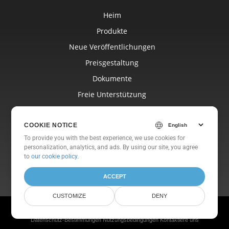
Heim
Produkte
Neue Veröffentlichungen
Preisgestaltung
Dokumente
Freie Unterstützung
Kostenlose Beratung
Blog
COOKIE NOTICE
To provide you with the best experience, we use cookies for
Websites
personalization, analytics, and ads. By using our site, you agree
to
our cookie policy
.
Um
ACCEPT
CUSTOMIZE
DENY
© Aspose Pty Ltd 2001-2026. Alle Rechte vorbehalten.
Datenschutz-Bestimmungen
Nutzungsbedingungen
Kontaktiere uns