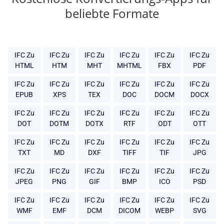
beliebte Formate
IFC Zu
IFC Zu
IFC Zu
IFC Zu
IFC Zu
IFC Zu
HTML
HTM
MHT
MHTML
FBX
PDF
IFC Zu
IFC Zu
IFC Zu
IFC Zu
IFC Zu
IFC Zu
EPUB
XPS
TEX
DOC
DOCM
DOCX
IFC Zu
IFC Zu
IFC Zu
IFC Zu
IFC Zu
IFC Zu
DOT
DOTM
DOTX
RTF
ODT
OTT
IFC Zu
IFC Zu
IFC Zu
IFC Zu
IFC Zu
IFC Zu
TXT
MD
DXF
TIFF
TIF
JPG
IFC Zu
IFC Zu
IFC Zu
IFC Zu
IFC Zu
IFC Zu
JPEG
PNG
GIF
BMP
ICO
PSD
IFC Zu
IFC Zu
IFC Zu
IFC Zu
IFC Zu
IFC Zu
WMF
EMF
DCM
DICOM
WEBP
SVG