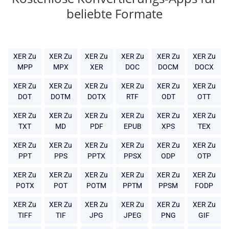
beliebte Formate
XER Zu
XER Zu
XER Zu
XER Zu
XER Zu
XER Zu
MPP
MPX
XER
DOC
DOCM
DOCX
XER Zu
XER Zu
XER Zu
XER Zu
XER Zu
XER Zu
DOT
DOTM
DOTX
RTF
ODT
OTT
XER Zu
XER Zu
XER Zu
XER Zu
XER Zu
XER Zu
TXT
MD
PDF
EPUB
XPS
TEX
XER Zu
XER Zu
XER Zu
XER Zu
XER Zu
XER Zu
PPT
PPS
PPTX
PPSX
ODP
OTP
XER Zu
XER Zu
XER Zu
XER Zu
XER Zu
XER Zu
POTX
POT
POTM
PPTM
PPSM
FODP
XER Zu
XER Zu
XER Zu
XER Zu
XER Zu
XER Zu
TIFF
TIF
JPG
JPEG
PNG
GIF