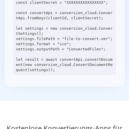
const clientSecret = "XXXXXXXXXXXXXXXX";
const convertApi = conversion_cloud.Conver
tApi.fromKeys(clientId, clientSecret);
let settings = new conversion_cloud.Conver
tSettings();
settings.filePath = "file-to-convert.xer";
settings.format = "ico";
settings.outputPath = "ConvertedFiles";
let result = await convertApi.convertDocum
ent(new conversion_cloud.ConvertDocumentRe
Kostenlose Konvertierungs-Apps für