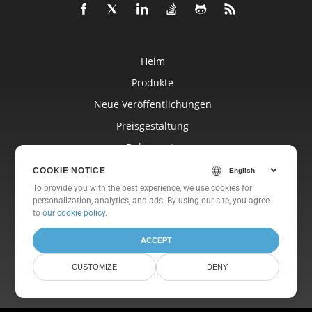
Heim
Produkte
Neue Veröffentlichungen
Preisgestaltung
Dokumente
Freie Unterstützung
COOKIE NOTICE
To provide you with the best experience, we use cookies for
Kostenlose Beratung
personalization, analytics, and ads. By using our site, you agree
Blog
to
our cookie policy
.
Websites
ACCEPT
Um
CUSTOMIZE
DENY