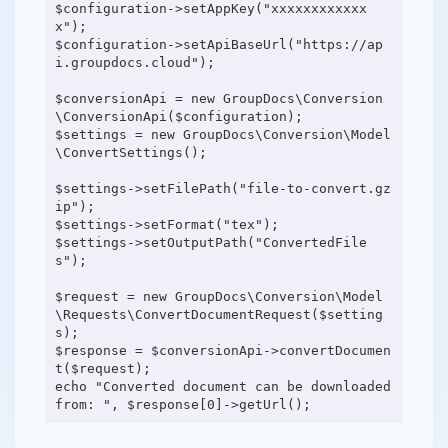
$configuration->setAppKey("xxxxxxxxxxxx
x");
$configuration->setApiBaseUrl("https://ap
i.groupdocs.cloud");
$conversionApi = new GroupDocs\Conversion
\ConversionApi($configuration);
$settings = new GroupDocs\Conversion\Model
\ConvertSettings();
$settings->setFilePath("file-to-convert.gz
ip");
$settings->setFormat("tex");
$settings->setOutputPath("ConvertedFile
s");
$request = new GroupDocs\Conversion\Model
\Requests\ConvertDocumentRequest($setting
s);
$response = $conversionApi->convertDocumen
t($request);
echo "Converted document can be downloaded