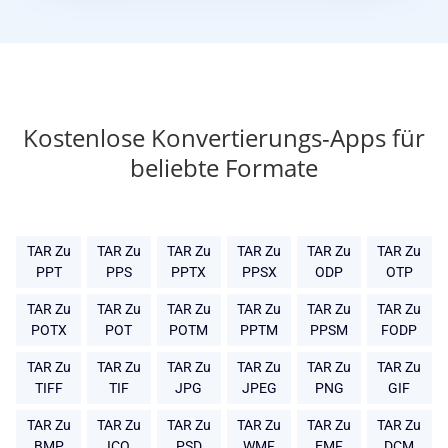
Kostenlose Konvertierungs-Apps für
beliebte Formate
TAR Zu
TAR Zu
TAR Zu
TAR Zu
TAR Zu
TAR Zu
PPT
PPS
PPTX
PPSX
ODP
OTP
TAR Zu
TAR Zu
TAR Zu
TAR Zu
TAR Zu
TAR Zu
POTX
POT
POTM
PPTM
PPSM
FODP
TAR Zu
TAR Zu
TAR Zu
TAR Zu
TAR Zu
TAR Zu
TIFF
TIF
JPG
JPEG
PNG
GIF
TAR Zu
TAR Zu
TAR Zu
TAR Zu
TAR Zu
TAR Zu
BMP
ICO
PSD
WMF
EMF
DCM