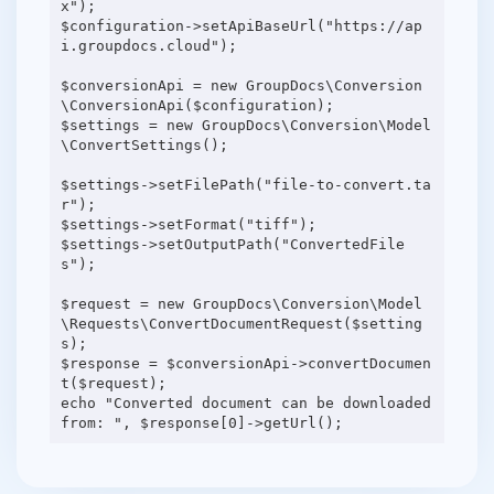
x");
$configuration->setApiBaseUrl("https://ap
i.groupdocs.cloud");
$conversionApi = new GroupDocs\Conversion
\ConversionApi($configuration);
$settings = new GroupDocs\Conversion\Model
\ConvertSettings();
$settings->setFilePath("file-to-convert.ta
r");
$settings->setFormat("tiff");
$settings->setOutputPath("ConvertedFile
s");
$request = new GroupDocs\Conversion\Model
\Requests\ConvertDocumentRequest($setting
s);
$response = $conversionApi->convertDocumen
t($request);
echo "Converted document can be downloaded