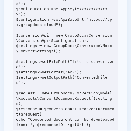
x");
$configuration->setAppKey("xxxxxxxxxxxx
x");
$configuration->setApiBaseUrl("https://ap
i.groupdocs.cloud");
$conversionApi = new GroupDocs\Conversion
\ConversionApi($configuration);
$settings = new GroupDocs\Conversion\Model
\ConvertSettings();
$settings->setFilePath("file-to-convert.wm
a");
$settings->setFormat("ac3");
$settings->setOutputPath("ConvertedFile
s");
$request = new GroupDocs\Conversion\Model
\Requests\ConvertDocumentRequest($setting
s);
$response = $conversionApi->convertDocumen
t($request);
echo "Converted document can be downloaded