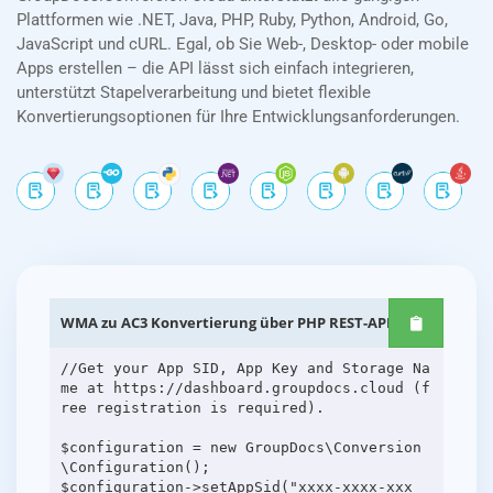
Plattformen wie .NET, Java, PHP, Ruby, Python, Android, Go,
JavaScript und cURL. Egal, ob Sie Web-, Desktop- oder mobile
Apps erstellen – die API lässt sich einfach integrieren,
unterstützt Stapelverarbeitung und bietet flexible
Konvertierungsoptionen für Ihre Entwicklungsanforderungen.
WMA zu AC3 Konvertierung über PHP REST-APIs
//Get your App SID, App Key and Storage Na
me at https://dashboard.groupdocs.cloud (f
ree registration is required).
$configuration = new GroupDocs\Conversion
\Configuration();
$configuration->setAppSid("xxxx-xxxx-xxx