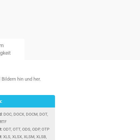
rm
gkeit
ildern hin und her.
u:
d
: DOC, DOCX, DOCM, DOT,
RTF
t
: ODT, OTT, ODS, ODP, OTP
t
: XLS, XLSX, XLSM, XLSB,