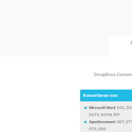
GroupDocs.Conversi
Konvertieren von:
Microsoft Word
: DOC, D
DOTX, DOTM, RTF
OpenDocument
: ODT, OT
OTS, ODG