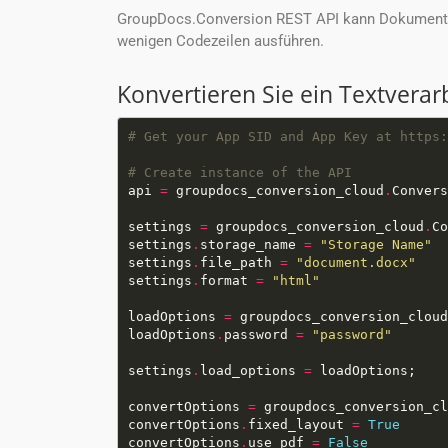
GroupDocs.Conversion REST API kann Dokumente i
wenigen Codezeilen ausführen.
Konvertieren Sie ein Textver
# Get your App SID and App Key at https:
# Create instance of the API
api 
=
 groupdocs_conversion_cloud
.
Convers
settings 
=
 groupdocs_conversion_cloud
.
settings
.
storage_name 
=
"Storage Name"
settings
.
file_path 
=
"document.docx"
settings
.
format 
=
"html"
loadOptions 
=
 groupdocs_conversion_cloud
loadOptions
.
password 
=
"password"
settings
.
load_options 
=
convertOptions 
=
 groupdocs_conversion_cl
convertOptions
.
fixed_layout 
=
True
convertOptions
.
use_pdf 
=
False