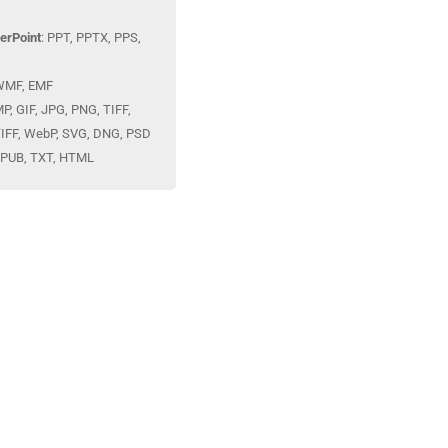
erPoint
: PPT, PPTX, PPS,
 WMF, EMF
MP, GIF, JPG, PNG, TIFF,
TIFF, WebP, SVG, DNG, PSD
EPUB, TXT, HTML‎