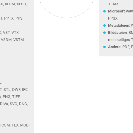
SX, XLSM, XLSB,
XLAM
Microsoft Pow
PT, PPTX, PPS,
PPSX
Metadateien
:
X, VST, VTX,
Bilddateien
: B
, VSDM, VSTM,
mehrseitiges 
Andere
: PDF, 
L
, STL, DWF, IFC
G, PNG, TIFF,
 DjVu, SVG, DNG,
DICOM, TEX, MOBI,