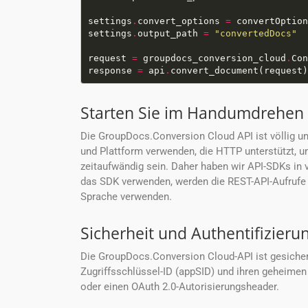
settings
.
convert_options 
=
settings
.
output_path 
=
"convertedDocs"
request 
=
 groupdocs_conversion_cloud
.
response 
=
 api
.
Starten Sie im Handumdrehen
Die GroupDocs.Conversion Cloud API ist völlig u
und Plattform verwenden, die HTTP unterstützt, u
zeitaufwändig sein. Daher haben wir API-SDKs in v
das SDK verwenden, werden die REST-API-Aufrufe 
Sprache verwenden.
Sicherheit und Authentifizieru
Die GroupDocs.Conversion Cloud-API ist gesichert
Zugriffsschlüssel-ID (appSID) und ihren geheimen
oder einen OAuth 2.0-Autorisierungsheader.