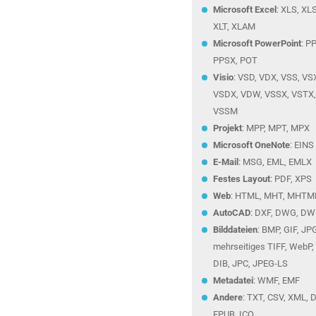
Microsoft Excel
: XLS, XL
XLT, XLAM
Microsoft PowerPoint
: P
PPSX, POT
Visio
: VSD, VDX, VSS, VS
VSDX, VDW, VSSX, VSTX
VSSM
Projekt
: MPP, MPT, MPX
Microsoft OneNote
: EINS
E-Mail
: MSG, EML, EMLX
Festes Layout
: PDF, XPS
Web
: HTML, MHT, MHTM
AutoCAD
: DXF, DWG, DWT
Bilddateien
: BMP, GIF, JP
mehrseitiges TIFF, WebP,
DIB, JPC, JPEG-LS
Metadatei
: WMF, EMF
Andere
: TXT, CSV, XML, 
EPUB, ICO