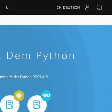
DEUTSCH
Um
t Dem Python
ithilfe der Python-REST-API.