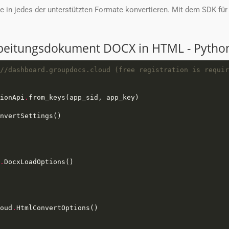
n jedes der unterstützten Formate konvertieren. Mit dem SDK für 
arbeitungsdokument DOCX in HTML - Pytho
//dashboard.groupdocs.cloud (free registration is requir
ionApi
.
.
oud
.