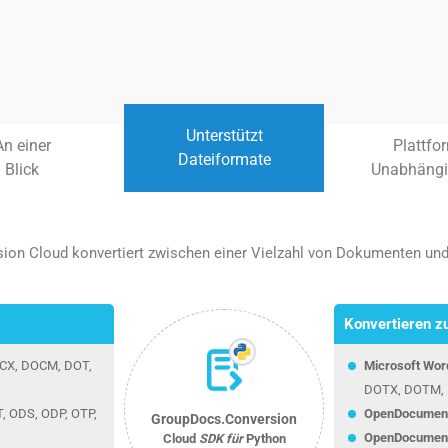
Unterstützt
An einer
Plattfo
Dateiformate
Blick
Unabhängi
on Cloud konvertiert zwischen einer Vielzahl von Dokumenten und B
Konvertieren z
OCX, DOCM, DOT,
Microsoft Wor
DOTX, DOTM, 
T, ODS, ODP, OTP,
OpenDocumen
GroupDocs.Conversion
OpenDocumen
Cloud
SDK für
Python