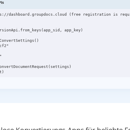
Is
s://dashboard.groupdocs.cloud (free registration is requi
rsionApi.from_keys(app_sid, app_key)

onvertSettings()

f2"



onvertDocumentRequest(settings)

lose Konvertierungs-Apps für beliebte 