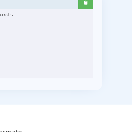
red).

Formate