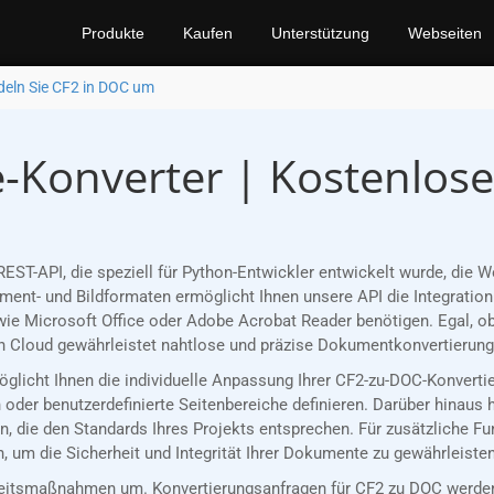
Produkte
Kaufen
Unterstützung
Webseiten
eln Sie CF2 in DOC um
-Konverter | Kostenlos
EST-API, die speziell für Python-Entwickler entwickelt wurde, di
nt- und Bildformaten ermöglicht Ihnen unsere API die Integration 
ie Microsoft Office oder Adobe Acrobat Reader benötigen. Egal, ob
 Cloud gewährleistet nahtlose und präzise Dokumentkonvertierungen
möglicht Ihnen die individuelle Anpassung Ihrer CF2-zu-DOC-Konvert
oder benutzerdefinierte Seitenbereiche definieren. Darüber hinaus 
, die den Standards Ihres Projekts entsprechen. Für zusätzliche F
 um die Sicherheit und Integrität Ihrer Dokumente zu gewährleisten
eitsmaßnahmen um. Konvertierungsanfragen für CF2 zu DOC werden 