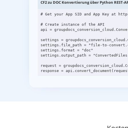
CF2 zu DOC Konvertierung über Python REST-AP
# Get your App SID and App Key at http
# Create instance of the API

api = groupdocs_conversion_cloud.Conve
settings = groupdocs_conversion_cloud.C
settings.file_path = "file-to-convert.c
settings.format = "doc"

settings.output_path = "ConvertedFiles"
request = groupdocs_conversion_cloud.C
Kosten