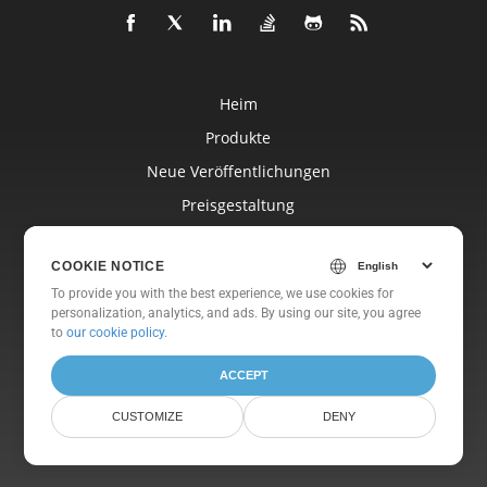
Heim
Produkte
Neue Veröffentlichungen
Preisgestaltung
Dokumente
COOKIE NOTICE
Freie Unterstützung
To provide you with the best experience, we use cookies for
Kostenlose Beratung
personalization, analytics, and ads. By using our site, you agree
to
our cookie policy
.
Blog
Websites
ACCEPT
Um
CUSTOMIZE
DENY