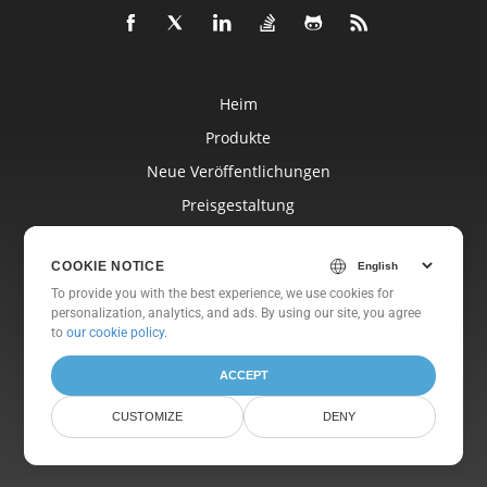
Heim
Produkte
Neue Veröffentlichungen
Preisgestaltung
Dokumente
COOKIE NOTICE
Freie Unterstützung
To provide you with the best experience, we use cookies for
Kostenlose Beratung
personalization, analytics, and ads. By using our site, you agree
to
our cookie policy
.
Blog
Websites
ACCEPT
Um
CUSTOMIZE
DENY