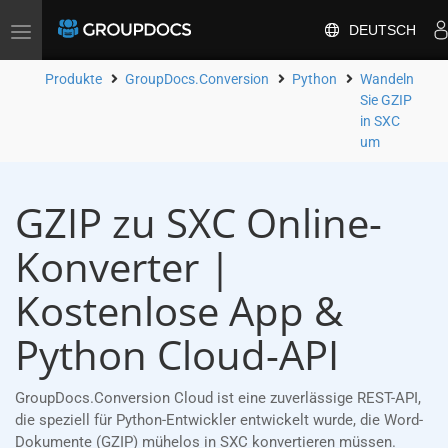
DEUTSCH
Toggle
navigation
Produkte
GroupDocs.Conversion
Python
Wandeln
Sie GZIP
in SXC
um
GZIP zu SXC Online-
Konverter |
Kostenlose App &
Python Cloud-API
GroupDocs.Conversion Cloud ist eine zuverlässige REST-API,
die speziell für Python-Entwickler entwickelt wurde, die Word-
Dokumente (GZIP) mühelos in SXC konvertieren müssen.