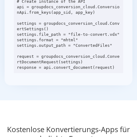
# Create instance of the API
api = groupdocs_conversion_cloud.Conversio
nApi.from_keys(app_sid, app_key)
settings = groupdocs_conversion_cloud.Conv
ertSettings()
settings.file_path = "file-to-convert.vdx"
settings.format = "mhtml"
settings.output_path = "ConvertedFiles"
request = groupdocs_conversion_cloud.Conve
rtDocumentRequest(settings)
Kostenlose Konvertierungs-Apps für