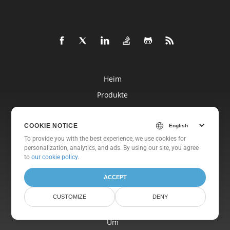
Heim
Produkte
Neue Veröffentlichungen
Preisgestaltung
COOKIE NOTICE
To provide you with the best experience, we use cookies for
Dokumente
personalization, analytics, and ads. By using our site, you agree
to
our cookie policy
.
Freie Unterstützung
Kostenlose Beratung
ACCEPT
Blog
CUSTOMIZE
DENY
Websites
Um