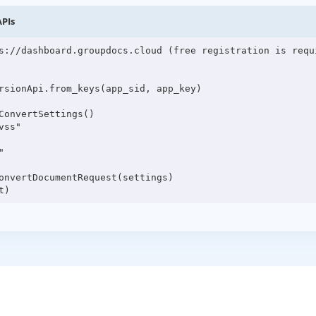
APIs
s://dashboard.groupdocs.cloud (free registration is requi
rsionApi.from_keys(app_sid, app_key)

onvertSettings()

ss"



onvertDocumentRequest(settings)
