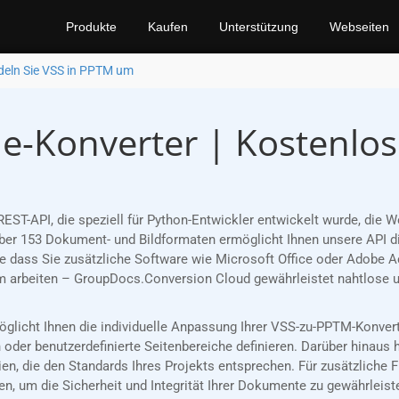
Produkte
Kaufen
Unterstützung
Webseiten
eln Sie VSS in PPTM um
e-Konverter | Kostenlo
REST-API, die speziell für Python-Entwickler entwickelt wurde, d
er 153 Dokument- und Bildformaten ermöglicht Ihnen unsere API die
 dass Sie zusätzliche Software wie Microsoft Office oder Adobe Ac
m arbeiten – GroupDocs.Conversion Cloud gewährleistet nahtlose 
rmöglicht Ihnen die individuelle Anpassung Ihrer VSS-zu-PPTM-Konve
oder benutzerdefinierte Seitenbereiche definieren. Darüber hinaus 
n, die den Standards Ihres Projekts entsprechen. Für zusätzliche 
, um die Sicherheit und Integrität Ihrer Dokumente zu gewährleist