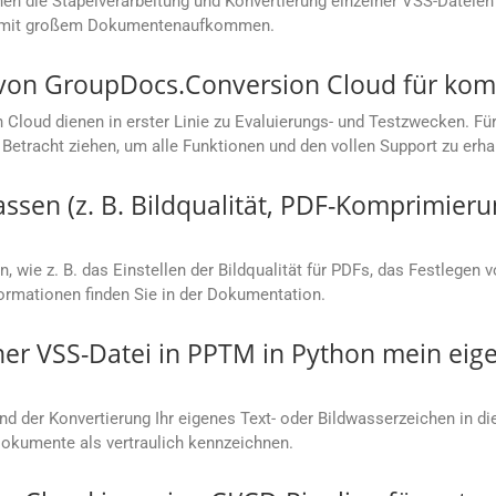
n die Stapelverarbeitung und Konvertierung einzelner VSS-Dateien 
en mit großem Dokumentenaufkommen.
s von GroupDocs.Conversion Cloud für ko
loud dienen in erster Linie zu Evaluierungs- und Testzwecken. Für
Betracht ziehen, um alle Funktionen und den vollen Support zu erha
sen (z. B. Bildqualität, PDF-Komprimieru
, wie z. B. das Einstellen der Bildqualität für PDFs, das Festlegen 
rmationen finden Sie in der Dokumentation.
ner VSS-Datei in PPTM in Python mein ei
nd der Konvertierung Ihr eigenes Text- oder Bildwasserzeichen in d
Dokumente als vertraulich kennzeichnen.