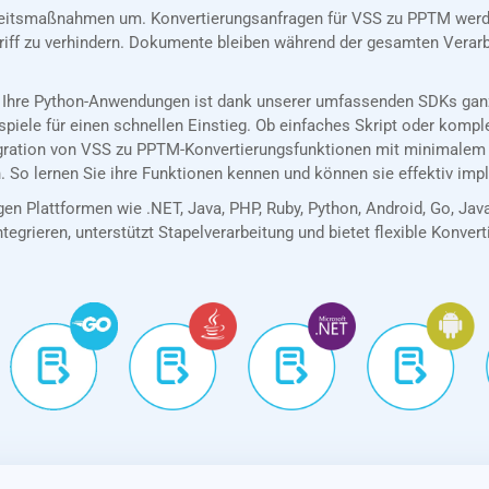
eitsmaßnahmen um. Konvertierungsanfragen für VSS zu PPTM werde
riff zu verhindern. Dokumente bleiben während der gesamten Verarb
 Ihre Python-Anwendungen ist dank unserer umfassenden SDKs ganz 
spiele für einen schnellen Einstieg. Ob einfaches Skript oder kom
egration von VSS zu PPTM-Konvertierungsfunktionen mit minimalem
. So lernen Sie ihre Funktionen kennen und können sie effektiv imp
en Plattformen wie .NET, Java, PHP, Ruby, Python, Android, Go, Jav
tegrieren, unterstützt Stapelverarbeitung und bietet flexible Konver