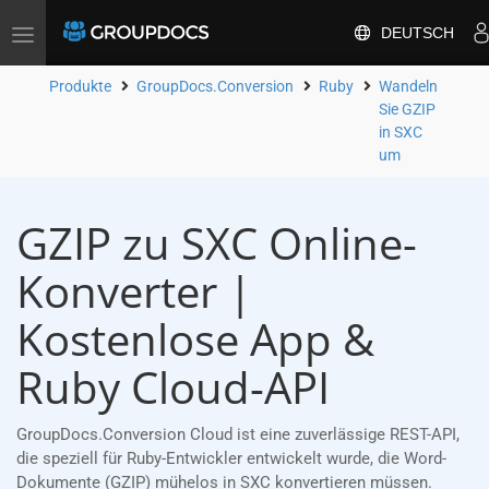
DEUTSCH
Toggle
navigation
Produkte
GroupDocs.Conversion
Ruby
Wandeln
Sie GZIP
in SXC
um
GZIP zu SXC Online-
Konverter |
Kostenlose App &
Ruby Cloud-API
GroupDocs.Conversion Cloud ist eine zuverlässige REST-API,
die speziell für Ruby-Entwickler entwickelt wurde, die Word-
Dokumente (GZIP) mühelos in SXC konvertieren müssen.