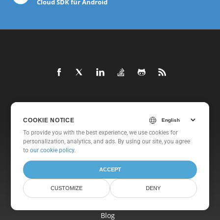
Cloud SDK für Android
Heim
COOKIE NOTICE
Produkte
To provide you with the best experience, we use cookies for
Neue Veröffentlichungen
personalization, analytics, and ads. By using our site, you agree
to
our cookie policy
.
Preisgestaltung
Dokumente
ACCEPT
Freie Unterstützung
CUSTOMIZE
DENY
Kostenlose Beratung
Blog