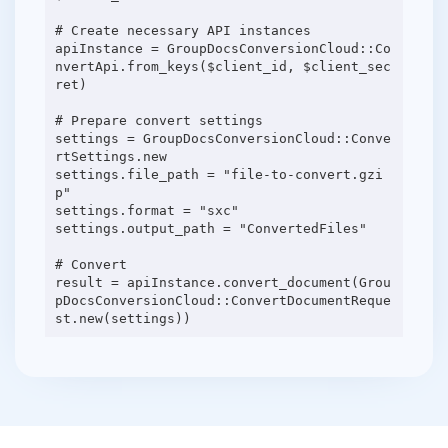
# Create necessary API instances
apiInstance = GroupDocsConversionCloud::Co
nvertApi.from_keys($client_id, $client_sec
ret)
# Prepare convert settings
settings = GroupDocsConversionCloud::Conve
rtSettings.new
settings.file_path = "file-to-convert.gzi
p"
settings.format = "sxc"
settings.output_path = "ConvertedFiles"
# Convert
result = apiInstance.convert_document(Grou
pDocsConversionCloud::ConvertDocumentReque