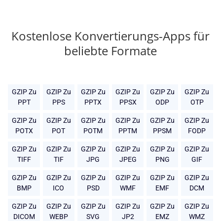
Kostenlose Konvertierungs-Apps für
beliebte Formate
GZIP Zu
GZIP Zu
GZIP Zu
GZIP Zu
GZIP Zu
GZIP Zu
PPT
PPS
PPTX
PPSX
ODP
OTP
GZIP Zu
GZIP Zu
GZIP Zu
GZIP Zu
GZIP Zu
GZIP Zu
POTX
POT
POTM
PPTM
PPSM
FODP
GZIP Zu
GZIP Zu
GZIP Zu
GZIP Zu
GZIP Zu
GZIP Zu
TIFF
TIF
JPG
JPEG
PNG
GIF
GZIP Zu
GZIP Zu
GZIP Zu
GZIP Zu
GZIP Zu
GZIP Zu
BMP
ICO
PSD
WMF
EMF
DCM
GZIP Zu
GZIP Zu
GZIP Zu
GZIP Zu
GZIP Zu
GZIP Zu
DICOM
WEBP
SVG
JP2
EMZ
WMZ