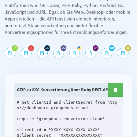
Plattformen wie .NET, Java, PHP, Ruby, Python, Android, Go,
JavaScript und cURL. Egal, ob Sie Web-, Desktop- oder mobile
Apps erstellen – die API lässt sich einfach integrieren,
unterstützt Stapelverarbeitung und bietet flexible
Konvertierungsoptionen für Ihre Entwicklungsanforderungen.
GZIP zu SXC Konvertierung über Ruby REST-APIs
# Get ClientId and ClientSecret from http
s://dashboard.groupdocs.cloud
require 'groupdocs_conversion_cloud'
$client_id = "XXXX-XXXX-XXXX-XXXX"
$client_secret = "XXXXXXXXXXXXXXXX"