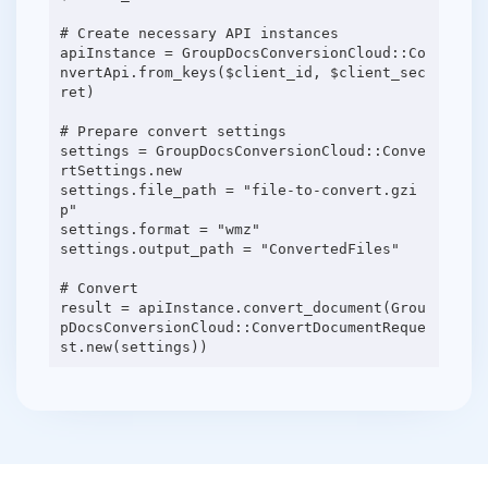
# Create necessary API instances
apiInstance = GroupDocsConversionCloud::Co
nvertApi.from_keys($client_id, $client_sec
ret)
# Prepare convert settings
settings = GroupDocsConversionCloud::Conve
rtSettings.new
settings.file_path = "file-to-convert.gzi
p"
settings.format = "wmz"
settings.output_path = "ConvertedFiles"
# Convert
result = apiInstance.convert_document(Grou
pDocsConversionCloud::ConvertDocumentReque