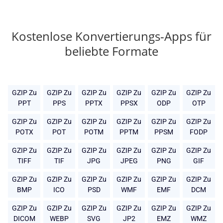
Kostenlose Konvertierungs-Apps für
beliebte Formate
GZIP Zu
GZIP Zu
GZIP Zu
GZIP Zu
GZIP Zu
GZIP Zu
PPT
PPS
PPTX
PPSX
ODP
OTP
GZIP Zu
GZIP Zu
GZIP Zu
GZIP Zu
GZIP Zu
GZIP Zu
POTX
POT
POTM
PPTM
PPSM
FODP
GZIP Zu
GZIP Zu
GZIP Zu
GZIP Zu
GZIP Zu
GZIP Zu
TIFF
TIF
JPG
JPEG
PNG
GIF
GZIP Zu
GZIP Zu
GZIP Zu
GZIP Zu
GZIP Zu
GZIP Zu
BMP
ICO
PSD
WMF
EMF
DCM
GZIP Zu
GZIP Zu
GZIP Zu
GZIP Zu
GZIP Zu
GZIP Zu
DICOM
WEBP
SVG
JP2
EMZ
WMZ