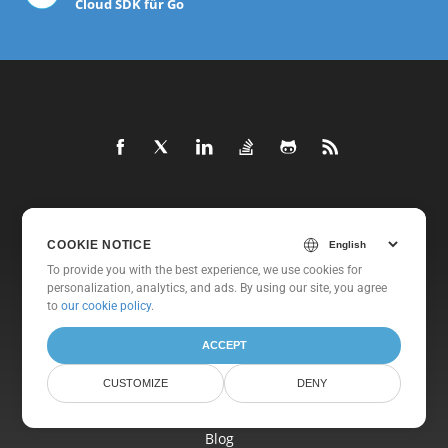
Cloud SDK für Go
Heim
COOKIE NOTICE
Produkte
To provide you with the best experience, we use cookies for
Neue Veröffentlichungen
personalization, analytics, and ads. By using our site, you agree
to
our cookie policy
.
Preisgestaltung
Dokumente
ACCEPT
Freie Unterstützung
CUSTOMIZE
DENY
Kostenlose Beratung
Blog