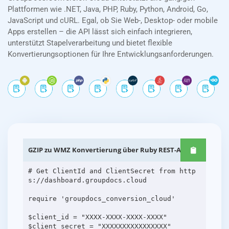
Plattformen wie .NET, Java, PHP, Ruby, Python, Android, Go,
JavaScript und cURL. Egal, ob Sie Web-, Desktop- oder mobile
Apps erstellen – die API lässt sich einfach integrieren,
unterstützt Stapelverarbeitung und bietet flexible
Konvertierungsoptionen für Ihre Entwicklungsanforderungen.
GZIP zu WMZ Konvertierung über Ruby REST-APIs
# Get ClientId and ClientSecret from http
s://dashboard.groupdocs.cloud
require 'groupdocs_conversion_cloud'
$client_id = "XXXX-XXXX-XXXX-XXXX"
$client_secret = "XXXXXXXXXXXXXXXX"