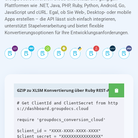
Plattformen wie .NET, Java, PHP, Ruby, Python, Android, Go,
JavaScript und cURL. Egal, ob Sie Web-, Desktop- oder mobile
Apps erstellen – die API lässt sich einfach integrieren,
unterstützt Stapelverarbeitung und bietet flexible
Konvertierungsoptionen für Ihre Entwicklungsanforderungen.
GZIP zu XLSM Konvertierung über Ruby REST-APIs
# Get ClientId and ClientSecret from http
s://dashboard.groupdocs.cloud
require 'groupdocs_conversion_cloud'
$client_id = "XXXX-XXXX-XXXX-XXXX"
$client_secret = "XXXXXXXXXXXXXXXX"