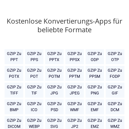
Kostenlose Konvertierungs-Apps für
beliebte Formate
GZIP Zu
GZIP Zu
GZIP Zu
GZIP Zu
GZIP Zu
GZIP Zu
PPT
PPS
PPTX
PPSX
ODP
OTP
GZIP Zu
GZIP Zu
GZIP Zu
GZIP Zu
GZIP Zu
GZIP Zu
POTX
POT
POTM
PPTM
PPSM
FODP
GZIP Zu
GZIP Zu
GZIP Zu
GZIP Zu
GZIP Zu
GZIP Zu
TIFF
TIF
JPG
JPEG
PNG
GIF
GZIP Zu
GZIP Zu
GZIP Zu
GZIP Zu
GZIP Zu
GZIP Zu
BMP
ICO
PSD
WMF
EMF
DCM
GZIP Zu
GZIP Zu
GZIP Zu
GZIP Zu
GZIP Zu
GZIP Zu
DICOM
WEBP
SVG
JP2
EMZ
WMZ