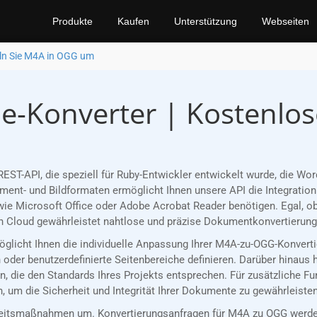
Produkte
Kaufen
Unterstützung
Webseiten
n Sie M4A in OGG um
e-Konverter | Kostenlo
REST-API, die speziell für Ruby-Entwickler entwickelt wurde, die 
nt- und Bildformaten ermöglicht Ihnen unsere API die Integration 
ie Microsoft Office oder Adobe Acrobat Reader benötigen. Egal, ob
 Cloud gewährleistet nahtlose und präzise Dokumentkonvertierungen
rmöglicht Ihnen die individuelle Anpassung Ihrer M4A-zu-OGG-Konver
oder benutzerdefinierte Seitenbereiche definieren. Darüber hinaus 
, die den Standards Ihres Projekts entsprechen. Für zusätzliche F
 um die Sicherheit und Integrität Ihrer Dokumente zu gewährleisten
eitsmaßnahmen um. Konvertierungsanfragen für M4A zu OGG werden