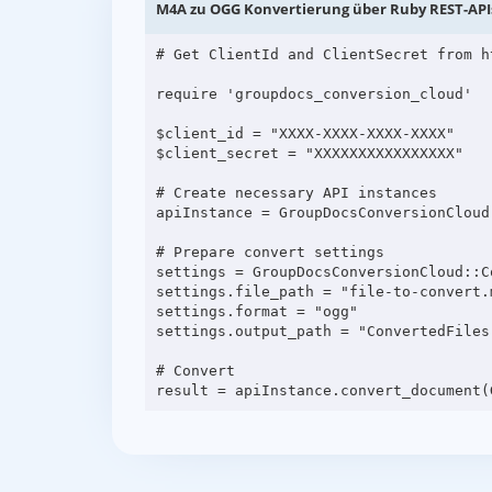
M4A zu OGG Konvertierung über Ruby REST-API
# Get ClientId and ClientSecret from h
require 'groupdocs_conversion_cloud'

$client_id = "XXXX-XXXX-XXXX-XXXX"

$client_secret = "XXXXXXXXXXXXXXXX"

# Create necessary API instances

apiInstance = GroupDocsConversionCloud
# Prepare convert settings

settings = GroupDocsConversionCloud::C
settings.file_path = "file-to-convert.m
settings.format = "ogg"

settings.output_path = "ConvertedFiles"
# Convert
