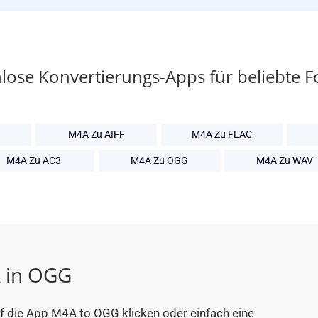
lose Konvertierungs-Apps für beliebte 
M4A Zu AIFF
M4A Zu FLAC
M4A Zu AC3
M4A Zu OGG
M4A Zu WAV
A in OGG
uf die App M4A to OGG klicken oder einfach eine