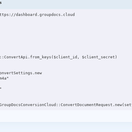
s
ttps://dashboard.groupdocs.cloud

::ConvertApi.from_keys($client_id, $client_secret)

onvertSettings.new

4a"


