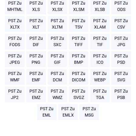
PST Zu
PST Zu
PST Zu
PST Zu
PST Zu
PST Zu
MHTML
XLS
XLSX
XLSM
XLSB
ODS
PST Zu
PST Zu
PST Zu
PST Zu
PST Zu
PST Zu
XLTX
XLT
XLTM
TSV
XLAM
CSV
PST Zu
PST Zu
PST Zu
PST Zu
PST Zu
PST Zu
FODS
DIF
SXC
TIFF
TIF
JPG
PST Zu
PST Zu
PST Zu
PST Zu
PST Zu
PST Zu
JPEG
PNG
GIF
BMP
ICO
PSD
PST Zu
PST Zu
PST Zu
PST Zu
PST Zu
PST Zu
WMF
EMF
DCM
DICOM
WEBP
SVG
PST Zu
PST Zu
PST Zu
PST Zu
PST Zu
PST Zu
JP2
EMZ
WMZ
SVGZ
TGA
PSB
PST Zu
PST Zu
PST Zu
EML
EMLX
MSG