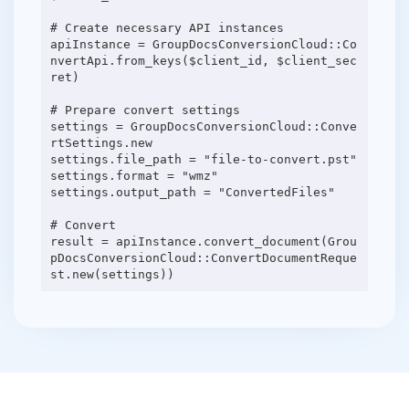
# Create necessary API instances
apiInstance = GroupDocsConversionCloud::Co
nvertApi.from_keys($client_id, $client_sec
ret)
# Prepare convert settings
settings = GroupDocsConversionCloud::Conve
rtSettings.new
settings.file_path = "file-to-convert.pst"
settings.format = "wmz"
settings.output_path = "ConvertedFiles"
# Convert
result = apiInstance.convert_document(Grou
pDocsConversionCloud::ConvertDocumentReque