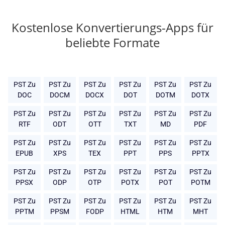
Kostenlose Konvertierungs-Apps für
beliebte Formate
PST Zu
PST Zu
PST Zu
PST Zu
PST Zu
PST Zu
DOC
DOCM
DOCX
DOT
DOTM
DOTX
PST Zu
PST Zu
PST Zu
PST Zu
PST Zu
PST Zu
RTF
ODT
OTT
TXT
MD
PDF
PST Zu
PST Zu
PST Zu
PST Zu
PST Zu
PST Zu
EPUB
XPS
TEX
PPT
PPS
PPTX
PST Zu
PST Zu
PST Zu
PST Zu
PST Zu
PST Zu
PPSX
ODP
OTP
POTX
POT
POTM
PST Zu
PST Zu
PST Zu
PST Zu
PST Zu
PST Zu
PPTM
PPSM
FODP
HTML
HTM
MHT