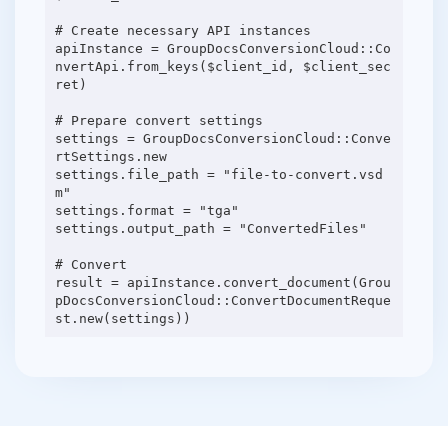
# Create necessary API instances
apiInstance = GroupDocsConversionCloud::Co
nvertApi.from_keys($client_id, $client_sec
ret)
# Prepare convert settings
settings = GroupDocsConversionCloud::Conve
rtSettings.new
settings.file_path = "file-to-convert.vsd
m"
settings.format = "tga"
settings.output_path = "ConvertedFiles"
# Convert
result = apiInstance.convert_document(Grou
pDocsConversionCloud::ConvertDocumentReque