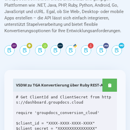
Plattformen wie .NET, Java, PHP, Ruby, Python, Android, Go,
JavaScript und cURL. Egal, ob Sie Web-, Desktop- oder mobile
Apps erstellen – die API lässt sich einfach integrieren,
unterstützt Stapelverarbeitung und bietet flexible
Konvertierungsoptionen für Ihre Entwicklungsanforderungen.
VSDM zu TGA Konvertierung über Ruby REST-APIs
# Get ClientId and ClientSecret from http
s://dashboard.groupdocs.cloud
require 'groupdocs_conversion_cloud'
$client_id = "XXXX-XXXX-XXXX-XXXX"
$client_secret = "XXXXXXXXXXXXXXXX"