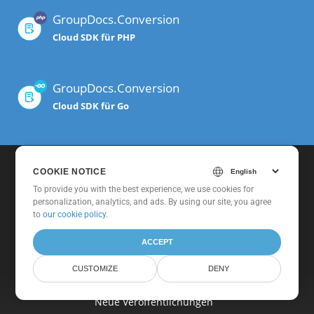
GroupDocs.Conversion
Cloud SDK für PHP
GroupDocs.Conversion
Cloud SDK für Go
COOKIE NOTICE
To provide you with the best experience, we use cookies for
personalization, analytics, and ads. By using our site, you agree
to
our cookie policy
.
ACCEPT
Heim
CUSTOMIZE
DENY
Produkte
Neue Veröffentlichungen