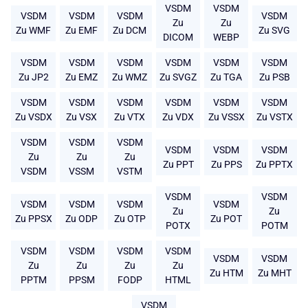
VSDM
VSDM
VSDM
VSDM
VSDM
VSDM
Zu
Zu
Zu WMF
Zu EMF
Zu DCM
Zu SVG
DICOM
WEBP
VSDM
VSDM
VSDM
VSDM
VSDM
VSDM
Zu JP2
Zu EMZ
Zu WMZ
Zu SVGZ
Zu TGA
Zu PSB
VSDM
VSDM
VSDM
VSDM
VSDM
VSDM
Zu VSDX
Zu VSX
Zu VTX
Zu VDX
Zu VSSX
Zu VSTX
VSDM
VSDM
VSDM
VSDM
VSDM
VSDM
Zu
Zu
Zu
Zu PPT
Zu PPS
Zu PPTX
VSDM
VSSM
VSTM
VSDM
VSDM
VSDM
VSDM
VSDM
VSDM
Zu
Zu
Zu PPSX
Zu ODP
Zu OTP
Zu POT
POTX
POTM
VSDM
VSDM
VSDM
VSDM
VSDM
VSDM
Zu
Zu
Zu
Zu
Zu HTM
Zu MHT
PPTM
PPSM
FODP
HTML
VSDM