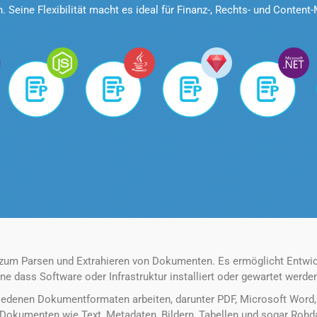
 Seine Flexibilität macht es ideal für Finanz-, Rechts- und Conte
 zum Parsen und Extrahieren von Dokumenten. Es ermöglicht Entwic
ne dass Software oder Infrastruktur installiert oder gewartet werd
edenen Dokumentformaten arbeiten, darunter PDF, Microsoft Word, E
Dokumenten wie Text, Metadaten, Bildern, Tabellen und sogar Rohdat