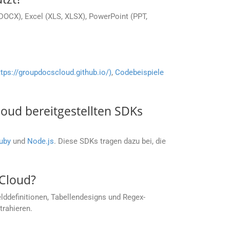
DOCX), Excel (XLS, XLSX), PowerPoint (PPT,
ttps://groupdocscloud.github.io/)
,
Codebeispiele
ud bereitgestellten SDKs
uby
und
Node.js
. Diese SDKs tragen dazu bei, die
 Cloud?
lddefinitionen, Tabellendesigns und Regex-
rahieren.