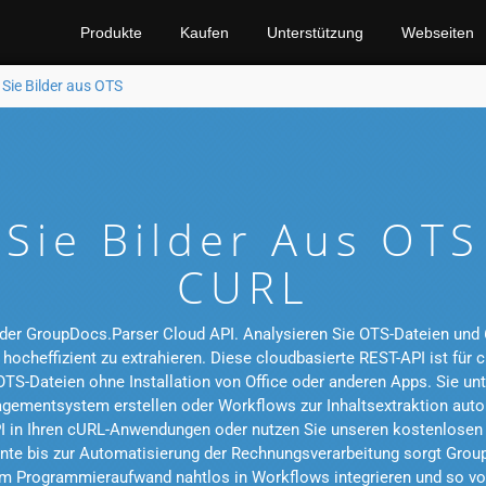
Produkte
Kaufen
Unterstützung
Webseiten
 Sie Bilder aus OTS
 Sie Bilder Aus OTS
CURL
t der GroupDocs.Parser Cloud API. Analysieren Sie OTS-Dateien und 
 hocheffizient zu extrahieren. Diese cloudbasierte REST-API ist fü
OTS-Dateien ohne Installation von Office oder anderen Apps. Sie u
ementsystem erstellen oder Workflows zur Inhaltsextraktion autom
I in Ihren cURL-Anwendungen oder nutzen Sie unseren kostenlosen 
te bis zur Automatisierung der Rechnungsverarbeitung sorgt Group
em Programmieraufwand nahtlos in Workflows integrieren und so vo