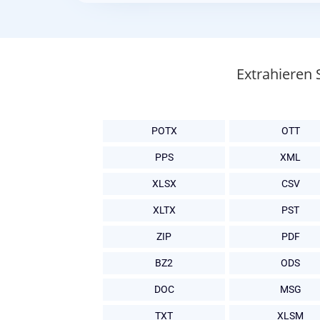
Extrahieren 
POTX
OTT
PPS
XML
XLSX
CSV
XLTX
PST
ZIP
PDF
BZ2
ODS
DOC
MSG
TXT
XLSM