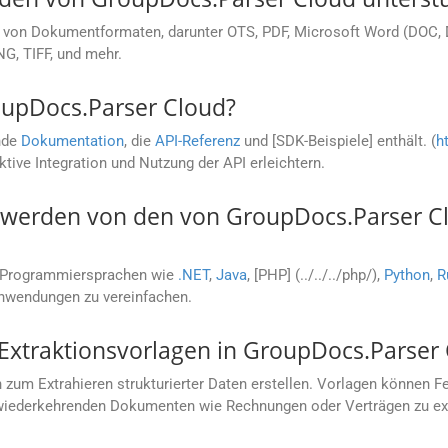
l von Dokumentformaten, darunter OTS, PDF, Microsoft Word (DOC, 
G, TIFF, und mehr.
oupDocs.Parser Cloud?
nde
Dokumentation
, die
API-Referenz
und [SDK-Beispiele] enthält. (
h
ektive Integration und Nutzung der API erleichtern.
erden von den von GroupDocs.Parser Clo
e Programmiersprachen wie
.NET
,
Java
, [PHP] (../../../php/),
Python
,
R
Anwendungen zu vereinfachen.
 Extraktionsvorlagen in GroupDocs.Parser
um Extrahieren strukturierter Daten erstellen. Vorlagen können Fe
 wiederkehrenden Dokumenten wie Rechnungen oder Verträgen zu ext