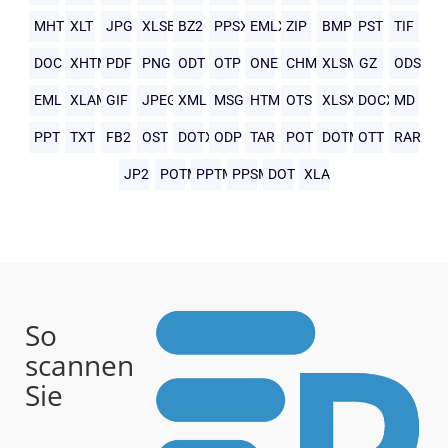
MHTML
XLT
JPG
XLSB
BZ2
PPSX
EMLX
ZIP
BMP
PST
TIF
DOC
XHTML
PDF
PNG
ODT
OTP
ONE
CHM
XLSM
GZ
ODS
EML
XLAM
GIF
JPEG
XML
MSG
HTML
OTS
XLSX
DOCX
MD
PPT
TXT
FB2
OST
DOTX
ODP
TAR
POT
DOTM
OTT
RAR
JP2
POTM
PPTM
PPSM
DOT
XLA
So
scannen
Sie