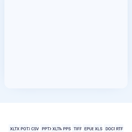
XLTX
POTX
CSV
PPTX
XLTM
PPS
TIFF
EPUB
XLS
DOCM
RTF