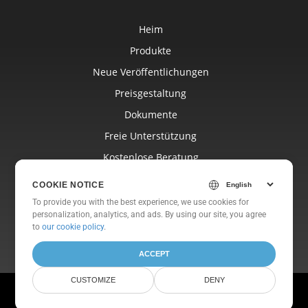
Heim
Produkte
Neue Veröffentlichungen
Preisgestaltung
Dokumente
Freie Unterstützung
Kostenlose Beratung
Blog
COOKIE NOTICE
Websites
To provide you with the best experience, we use cookies for
personalization, analytics, and ads. By using our site, you agree
Um
to
our cookie policy
.
ACCEPT
CUSTOMIZE
DENY
© Aspose Pty Ltd 2001-2026. Alle Rechte vorbehalten.
Datenschutz-Bestimmungen
Nutzungsbedingungen
Kontaktiere uns