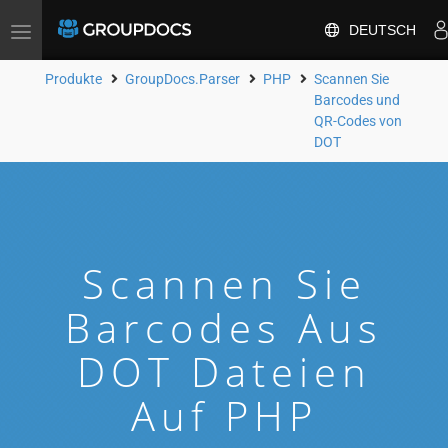
DEUTSCH
Toggle
navigation
Produkte
GroupDocs.Parser
PHP
Scannen Sie
Barcodes und
QR-Codes von
DOT
Scannen Sie
Barcodes Aus
DOT Dateien
Auf PHP