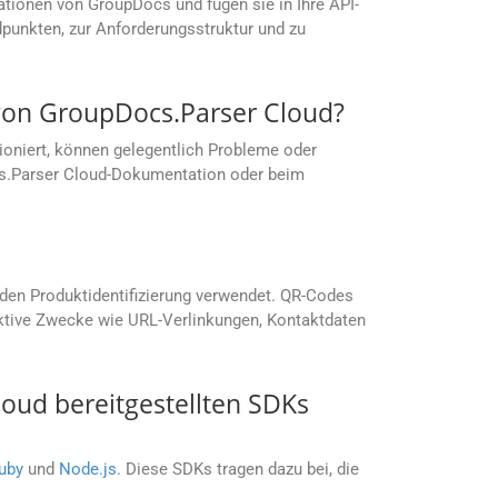
ationen von GroupDocs und fügen sie in Ihre API-
dpunkten, zur Anforderungsstruktur und zu
von GroupDocs.Parser Cloud?
tioniert, können gelegentlich Probleme oder
Docs.Parser Cloud-Dokumentation oder beim
nden Produktidentifizierung verwendet. QR-Codes
raktive Zwecke wie URL-Verlinkungen, Kontaktdaten
ud bereitgestellten SDKs
uby
und
Node.js
. Diese SDKs tragen dazu bei, die