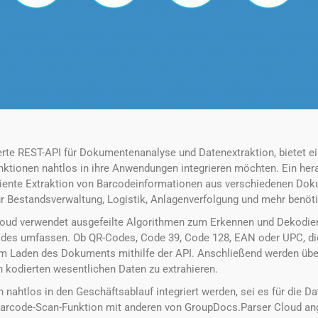
erte REST-API für Dokumentenanalyse und Datenextraktion, bietet
nktionen nahtlos in ihre Anwendungen integrieren möchten. Ein her
iziente Extraktion von Barcodeinformationen aus verschiedenen Dok
r Bestandsverwaltung, Logistik, Anlagenverfolgung und mehr benöt
oud verwendet ausgefeilte Algorithmen zum Erkennen und Dekodier
des umfassen. Ob QR-Codes, Code 39, Code 128, EAN oder UPC, die A
dem Laden des Dokuments mithilfe der API. Anschließend werden üb
 kodierten wesentlichen Daten zu extrahieren.
 nahtlos in den Geschäftsablauf integriert werden, sei es für die 
 Barcode-Scan-Funktion mit anderen von GroupDocs.Parser Cloud an