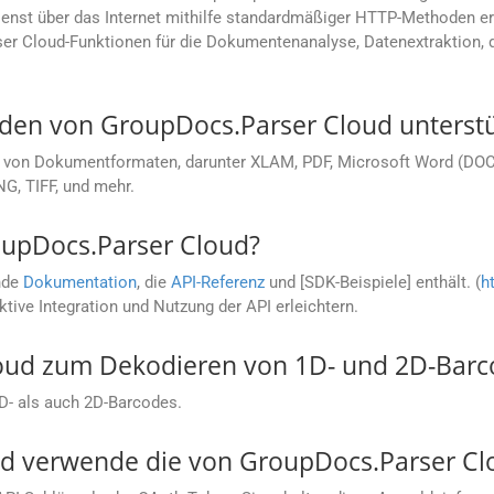
 Dienst über das Internet mithilfe standardmäßiger HTTP-Methoden 
er Cloud-Funktionen für die Dokumentenanalyse, Datenextraktion
en von GroupDocs.Parser Cloud unterstü
l von Dokumentformaten, darunter XLAM, PDF, Microsoft Word (DOC,
G, TIFF, und mehr.
oupDocs.Parser Cloud?
nde
Dokumentation
, die
API-Referenz
und [SDK-Beispiele] enthält. (
h
ektive Integration und Nutzung der API erleichtern.
loud zum Dekodieren von 1D- und 2D-Bar
D- als auch 2D-Barcodes.
und verwende die von GroupDocs.Parser Clo