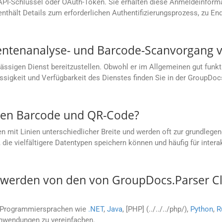
 API-Schlüssel oder OAuth-Token. Sie erhalten diese Anmeldeinform
thält Details zum erforderlichen Authentifizierungsprozess, zu En
mentenanalyse- und Barcode-Scanvorgang 
lässigen Dienst bereitzustellen. Obwohl er im Allgemeinen gut funk
lässigkeit und Verfügbarkeit des Dienstes finden Sie in der Group
chen Barcode und QR-Code?
 mit Linien unterschiedlicher Breite und werden oft zur grundlege
die vielfältigere Datentypen speichern können und häufig für inte
erden von den von GroupDocs.Parser Clo
e Programmiersprachen wie
.NET
,
Java
, [PHP] (../../../php/),
Python
,
R
Anwendungen zu vereinfachen.