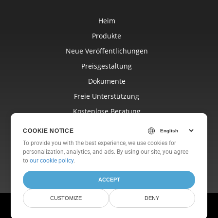
Heim
Produkte
Neue Veröffentlichungen
Preisgestaltung
Dokumente
Freie Unterstützung
Kostenlose Beratung
Blog
COOKIE NOTICE
Websites
To provide you with the best experience, we use cookies for
personalization, analytics, and ads. By using our site, you agree
Um
to
our cookie policy
.
ACCEPT
CUSTOMIZE
DENY
© Aspose Pty Ltd 2001-2026. Alle Rechte vorbehalten.
Datenschutz-Bestimmungen
Nutzungsbedingungen
Kontaktiere uns