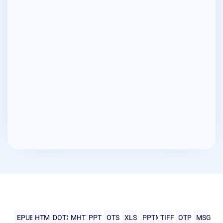
EPUB
HTML
DOTX
MHTML
PPT
OTS
XLS
PPTM
TIFF
OTP
MSG