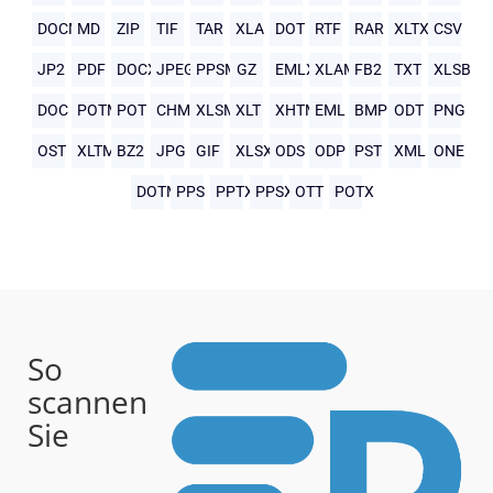
DOCM
MD
ZIP
TIF
TAR
XLA
DOT
RTF
RAR
XLTX
CSV
JP2
PDF
DOCX
JPEG
PPSM
GZ
EMLX
XLAM
FB2
TXT
XLSB
DOC
POTM
POT
CHM
XLSM
XLT
XHTML
EML
BMP
ODT
PNG
OST
XLTM
BZ2
JPG
GIF
XLSX
ODS
ODP
PST
XML
ONE
DOTM
PPS
PPTX
PPSX
OTT
POTX
So
scannen
Sie