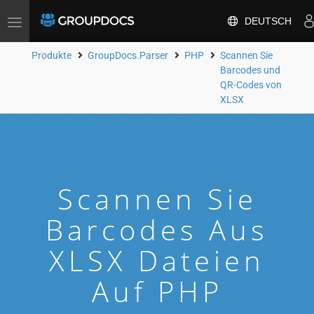
DEUTSCH
Toggle
navigation
Produkte
GroupDocs.Parser
PHP
Scannen Sie
Barcodes und
QR-Codes von
XLSX
Scannen Sie
Barcodes Aus
XLSX Dateien
Auf PHP