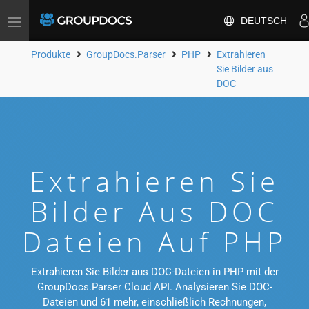
DEUTSCH
Toggle
navigation
Produkte
GroupDocs.Parser
PHP
Extrahieren
Sie Bilder aus
DOC
Extrahieren Sie
Bilder Aus DOC
Dateien Auf PHP
Extrahieren Sie Bilder aus DOC-Dateien in PHP mit der
GroupDocs.Parser Cloud API. Analysieren Sie DOC-
Dateien und 61 mehr, einschließlich Rechnungen,