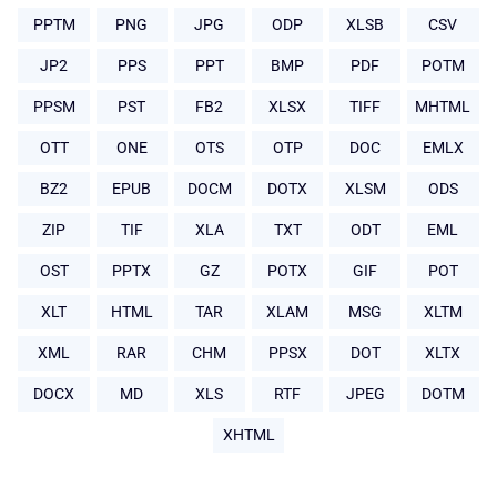
PPTM
PNG
JPG
ODP
XLSB
CSV
JP2
PPS
PPT
BMP
PDF
POTM
PPSM
PST
FB2
XLSX
TIFF
MHTML
OTT
ONE
OTS
OTP
DOC
EMLX
BZ2
EPUB
DOCM
DOTX
XLSM
ODS
ZIP
TIF
XLA
TXT
ODT
EML
OST
PPTX
GZ
POTX
GIF
POT
XLT
HTML
TAR
XLAM
MSG
XLTM
XML
RAR
CHM
PPSX
DOT
XLTX
DOCX
MD
XLS
RTF
JPEG
DOTM
XHTML