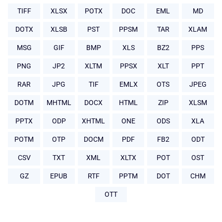
TIFF
XLSX
POTX
DOC
EML
MD
DOTX
XLSB
PST
PPSM
TAR
XLAM
MSG
GIF
BMP
XLS
BZ2
PPS
PNG
JP2
XLTM
PPSX
XLT
PPT
RAR
JPG
TIF
EMLX
OTS
JPEG
DOTM
MHTML
DOCX
HTML
ZIP
XLSM
PPTX
ODP
XHTML
ONE
ODS
XLA
POTM
OTP
DOCM
PDF
FB2
ODT
CSV
TXT
XML
XLTX
POT
OST
GZ
EPUB
RTF
PPTM
DOT
CHM
OTT