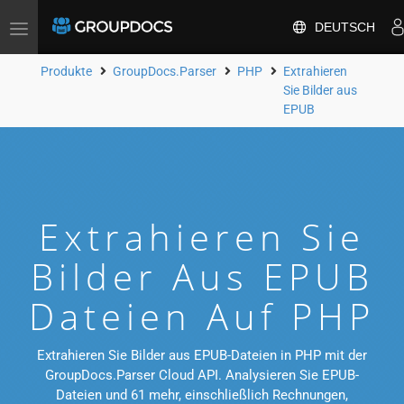
DEUTSCH
Toggle
navigation
Produkte
GroupDocs.Parser
PHP
Extrahieren
Sie Bilder aus
EPUB
Extrahieren Sie
Bilder Aus EPUB
Dateien Auf PHP
Extrahieren Sie Bilder aus EPUB-Dateien in PHP mit der
GroupDocs.Parser Cloud API. Analysieren Sie EPUB-
Dateien und 61 mehr, einschließlich Rechnungen,