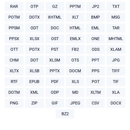
RAR
OTP
GZ
PPTM
JP2
TXT
POTM
DOTX
XHTML
XLT
BMP
MSG
PPSM
ODT
DOC
HTML
EML
TAR
PPSX
XLSX
OST
EMLX
ONE
MHTML
OTT
POTX
PST
FB2
ODS
XLAM
CHM
DOT
XLSM
OTS
PPT
JPG
XLTX
XLSB
PPTX
DOCM
PPS
TIFF
RTF
EPUB
PDF
XLS
POT
TIF
DOTM
XML
ODP
MD
XLTM
XLA
PNG
ZIP
GIF
JPEG
CSV
DOCX
BZ2