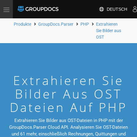
DEUTSCH
Toggle
navigation
Produkte
GroupDocs.Parser
PHP
Extrahieren
Sie Bilder aus
OST
Extrahieren Sie
Bilder Aus OST
Dateien Auf PHP
Extrahieren Sie Bilder aus OST-Dateien in PHP mit der
GroupDocs.Parser Cloud API. Analysieren Sie OST-Dateien
und 61 mehr, einschließlich Rechnungen, Quittungen und