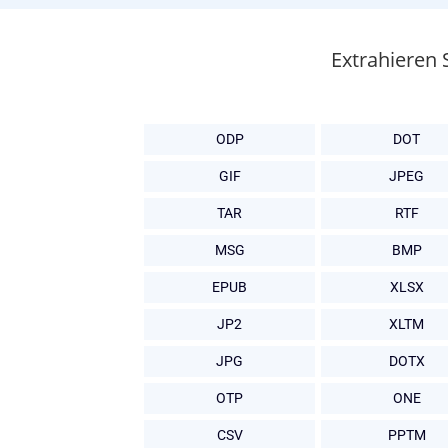
Extrahieren 
ODP
DOT
GIF
JPEG
TAR
RTF
MSG
BMP
EPUB
XLSX
JP2
XLTM
JPG
DOTX
OTP
ONE
CSV
PPTM