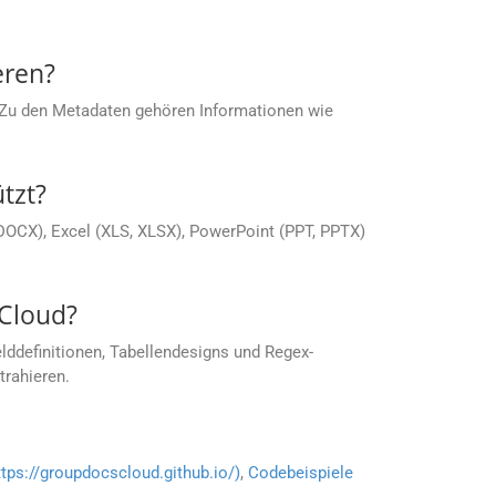
eren?
 Zu den Metadaten gehören Informationen wie
tzt?
DOCX), Excel (XLS, XLSX), PowerPoint (PPT, PPTX)
 Cloud?
lddefinitionen, Tabellendesigns und Regex-
rahieren.
ttps://groupdocscloud.github.io/)
,
Codebeispiele