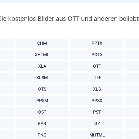
Sie kostenlos Bilder aus OTT und anderen belie
CHM
PPTX
XHTML
POTX
XLA
OTT
XLSM
TIFF
OTS
XLS
PPSM
PPSX
OST
PST
RAR
GZ
PNG
MHTML