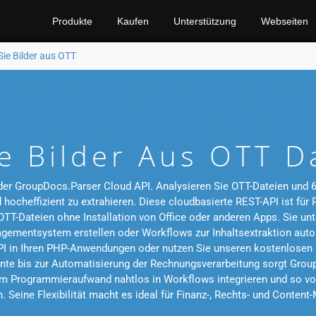
Produkte
Kaufen
Unterstützung
Webseiten
Sie Bilder aus OTT
ie Bilder Aus OTT D
 der GroupDocs.Parser Cloud API. Analysieren Sie OTT-Dateien und 
d hocheffizient zu extrahieren. Diese cloudbasierte REST-API ist fü
OTT-Dateien ohne Installation von Office oder anderen Apps. Sie u
ementsystem erstellen oder Workflows zur Inhaltsextraktion autom
PI in Ihren PHP-Anwendungen oder nutzen Sie unseren kostenlosen O
te bis zur Automatisierung der Rechnungsverarbeitung sorgt Group
em Programmieraufwand nahtlos in Workflows integrieren und so vo
 Seine Flexibilität macht es ideal für Finanz-, Rechts- und Conte