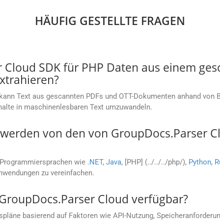
HÄUFIG GESTELLTE FRAGEN
r Cloud SDK für PHP Daten aus einem ges
xtrahieren?
 kann Text aus gescannten PDFs und OTT-Dokumenten anhand von Bi
nhalte in maschinenlesbaren Text umzuwandeln.
erden von den von GroupDocs.Parser Clo
e Programmiersprachen wie
.NET
,
Java
, [PHP] (../../../php/),
Python
,
R
Anwendungen zu vereinfachen.
 GroupDocs.Parser Cloud verfügbar?
spläne basierend auf Faktoren wie API-Nutzung, Speicheranforderu