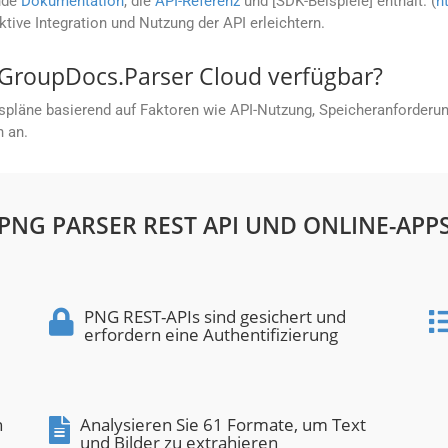
nde
Dokumentation
, die
API-Referenz
und [SDK-Beispiele] enthält. (
h
ektive Integration und Nutzung der API erleichtern.
 GroupDocs.Parser Cloud verfügbar?
spläne basierend auf Faktoren wie API-Nutzung, Speicheranforderu
n an.
PNG PARSER REST API UND ONLINE-APP
PNG REST-APIs sind gesichert und
erfordern eine Authentifizierung
n
Analysieren Sie 61 Formate, um Text
und Bilder zu extrahieren