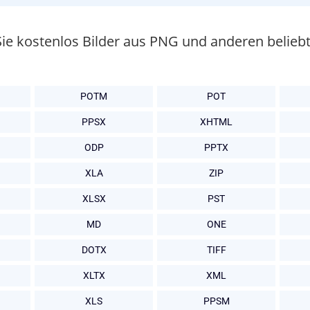
Sie kostenlos Bilder aus PNG und anderen belie
POTM
POT
PPSX
XHTML
ODP
PPTX
XLA
ZIP
XLSX
PST
MD
ONE
DOTX
TIFF
XLTX
XML
XLS
PPSM