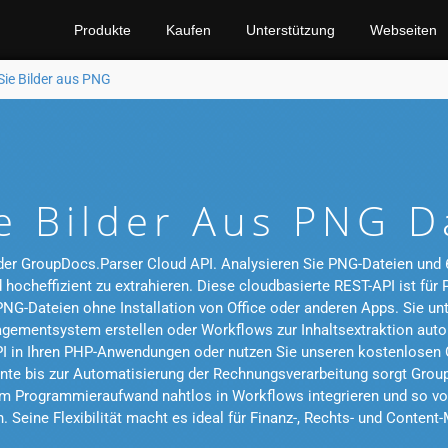
Produkte
Kaufen
Unterstützung
Webseiten
Sie Bilder aus PNG
ie Bilder Aus PNG D
 der GroupDocs.Parser Cloud API. Analysieren Sie PNG-Dateien und 
d hocheffizient zu extrahieren. Diese cloudbasierte REST-API ist fü
PNG-Dateien ohne Installation von Office oder anderen Apps. Sie u
ementsystem erstellen oder Workflows zur Inhaltsextraktion autom
PI in Ihren PHP-Anwendungen oder nutzen Sie unseren kostenlosen O
te bis zur Automatisierung der Rechnungsverarbeitung sorgt Group
em Programmieraufwand nahtlos in Workflows integrieren und so vo
 Seine Flexibilität macht es ideal für Finanz-, Rechts- und Conte