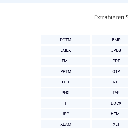
Extrahieren 
DOTM
BMP
EMLX
JPEG
EML
PDF
PPTM
OTP
OTT
RTF
PNG
TAR
TIF
DOCX
JPG
HTML
XLAM
XLT