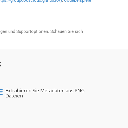
ttps://groupdocscloud.github.io/)
,
Codebeispiele
ngen und Supportoptionen. Schauen Sie sich
S
Extrahieren Sie Metadaten aus PNG
Dateien