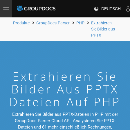
DEUTSCH
Toggle
navigation
Produkte
GroupDocs.Parser
PHP
Extrahieren
Sie Bilder aus
PPTX
Extrahieren Sie
Bilder Aus PPTX
Dateien Auf PHP
Extrahieren Sie Bilder aus PPTX-Dateien in PHP mit der
GroupDocs.Parser Cloud API. Analysieren Sie PPTX-
Dateien und 61 mehr, einschließlich Rechnungen,