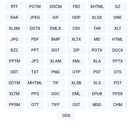
RTF
POTM
DOCM
FB2
XHTML
GZ
RAR
JPEG
GIF
ODP
XLSX
ONE
XLSM
DOTX
EMLX
CSV
TAR
XLT
JPG
PDF
BMP
XLTX
MD
HTML
BZ2
PPT
DOT
ZIP
POTX
DOCX
PPTM
JP2
XLAM
XML
XLA
PPTX
ODT
TXT
PNG
OTP
PST
OTS
DOTM
MHTML
TIF
XLSB
XLS
POT
XLTM
PPS
DOC
EML
EPUB
PPSX
PPSM
OTT
TIFF
OST
MSG
CHM
ODS