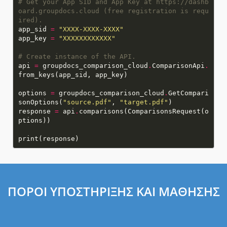
# Get your App SID and App Key at https://dashb
oard.groupdocs.cloud (free registration is requ
ired).
app_sid
=
"XXXX-XXXX-XXXX"
app_key
=
"XXXXXXXXXXXX"
# Create instance of the API.
api
=
groupdocs_comparison_cloud
.
ComparisonApi
.
options
=
groupdocs_comparison_cloud
.
GetCompari
sonOptions(
"source.pdf"
,
"target.pdf"
response
=
api
.
comparisons(ComparisonsRequest(o
ΠΌΡΟΙ ΥΠΟΣΤΉΡΙΞΗΣ ΚΑΙ ΜΆΘΗΣΗΣ