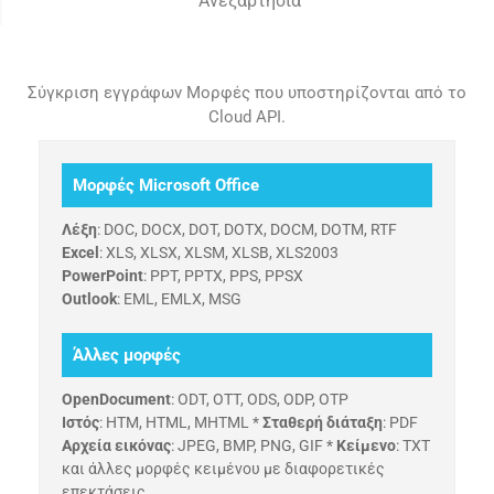
Ανεξαρτησία
Σύγκριση εγγράφων Μορφές που υποστηρίζονται από το
Cloud API.
Μορφές Microsoft Office
Λέξη
: DOC, DOCX, DOT, DOTX, DOCM, DOTM, RTF
Excel
: XLS, XLSX, XLSM, XLSB, XLS2003
PowerPoint
: PPT, PPTX, PPS, PPSX
Outlook
: EML, EMLX, MSG
Άλλες μορφές
OpenDocument
: ODT, OTT, ODS, ODP, OTP
Ιστός
: HTM, HTML, MHTML *
Σταθερή διάταξη
: PDF
Αρχεία εικόνας
: JPEG, BMP, PNG, GIF *
Κείμενο
: TXT
και άλλες μορφές κειμένου με διαφορετικές
επεκτάσεις