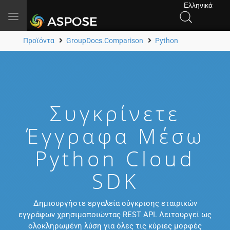
Ελληνικά
Toggle
navigation
Προϊόντα
GroupDocs.Comparison
Python
Συγκρίνετε
Έγγραφα Μέσω
Python Cloud
SDK
Δημιουργήστε εργαλεία σύγκρισης εταιρικών
εγγράφων χρησιμοποιώντας REST API. Λειτουργεί ως
ολοκληρωμένη λύση για όλες τις κύριες μορφές