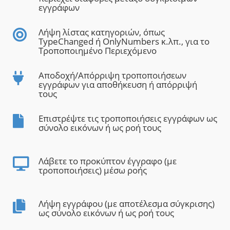
εγγράφων
Λήψη λίστας κατηγοριών, όπως
TypeChanged ή OnlyNumbers κ.λπ., για το
Τροποποιημένο Περιεχόμενο
Αποδοχή/Απόρριψη τροποποιήσεων
εγγράφων για αποθήκευση ή απόρριψή
τους
Επιστρέψτε τις τροποποιήσεις εγγράφων ως
σύνολο εικόνων ή ως ροή τους
Λάβετε το προκύπτον έγγραφο (με
τροποποιήσεις) μέσω ροής
Λήψη εγγράφου (με αποτέλεσμα σύγκρισης)
ως σύνολο εικόνων ή ως ροή τους