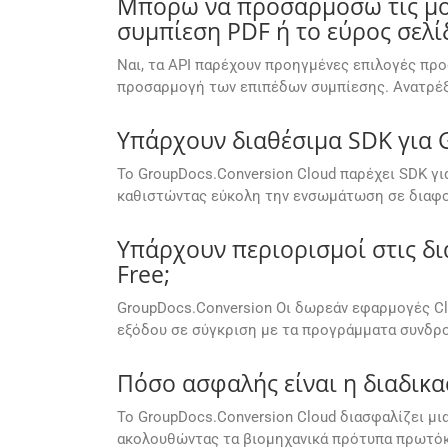
Μπορώ να προσαρμόσω τις μορ
συμπίεση PDF ή το εύρος σελί
Ναι, τα API παρέχουν προηγμένες επιλογές προ
προσαρμογή των επιπέδων συμπίεσης. Ανατρέξ
Υπάρχουν διαθέσιμα SDK για 
Το GroupDocs.Conversion Cloud παρέχει SDK για
καθιστώντας εύκολη την ενσωμάτωση σε διαφο
Υπάρχουν περιορισμοί στις δι
Free;
GroupDocs.Conversion Οι δωρεάν εφαρμογές Cl
εξόδου σε σύγκριση με τα προγράμματα συνδρ
Πόσο ασφαλής είναι η διαδικα
Το GroupDocs.Conversion Cloud διασφαλίζει μ
ακολουθώντας τα βιομηχανικά πρότυπα πρωτόκ