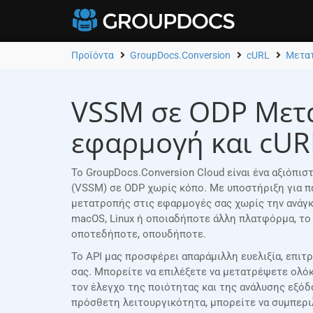
Προϊόντα
GroupDocs.Conversion
cURL
Μετα
VSSM σε ODP Μετα
εφαρμογή και cUR
Το GroupDocs.Conversion Cloud είναι ένα αξιόπι
(VSSM) σε ODP χωρίς κόπο. Με υποστήριξη για π
μετατροπής στις εφαρμογές σας χωρίς την ανάγκη
macOS, Linux ή οποιαδήποτε άλλη πλατφόρμα, το
οποτεδήποτε, οπουδήποτε.
Το API μας προσφέρει απαράμιλλη ευελιξία, επι
σας. Μπορείτε να επιλέξετε να μετατρέψετε ολόκ
τον έλεγχο της ποιότητας και της ανάλυσης εξό
πρόσθετη λειτουργικότητα, μπορείτε να συμπερι