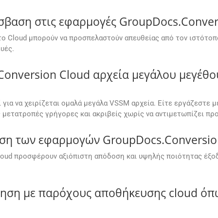
αση στις εφαρμογές GroupDocs.Convers
ο Cloud μπορούν να προσπελαστούν απευθείας από τον ιστότοπ
υές.
Conversion Cloud αρχεία μεγάλου μεγέθο
 για να χειρίζεται ομαλά μεγάλα VSSM αρχεία. Είτε εργάζεστε 
ις μετατροπές γρήγορες και ακριβείς χωρίς να αντιμετωπίζει π
οση των εφαρμογών GroupDocs.Conversion
oud προσφέρουν αξιόπιστη απόδοση και υψηλής ποιότητας έξοδο
ίηση με παρόχους αποθήκευσης cloud όπω