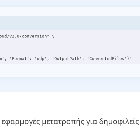
oud/v2.0/conversion" \

 εφαρμογές μετατροπής για δημοφιλείς