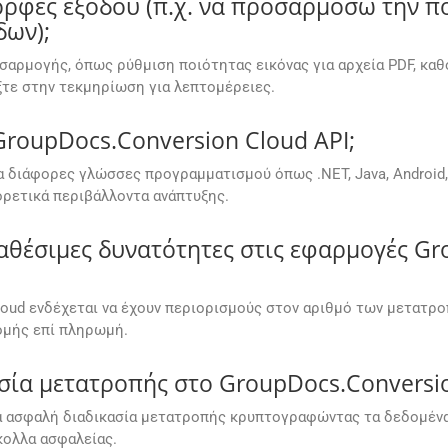
φές εξόδου (π.χ. να προσαρμόσω την ποι
δων);
σαρμογής, όπως ρύθμιση ποιότητας εικόνας για αρχεία PDF, κα
τε στην τεκμηρίωση για λεπτομέρειες.
GroupDocs.Conversion Cloud API;
 διάφορες γλώσσες προγραμματισμού όπως .NET, Java, Android, PH
ρετικά περιβάλλοντα ανάπτυξης.
αθέσιμες δυνατότητες στις εφαρμογές G
oud ενδέχεται να έχουν περιορισμούς στον αριθμό των μετατρο
ομής επί πληρωμή.
σία μετατροπής στο GroupDocs.Conversi
ια ασφαλή διαδικασία μετατροπής κρυπτογραφώντας τα δεδομένα 
ολλα ασφαλείας.