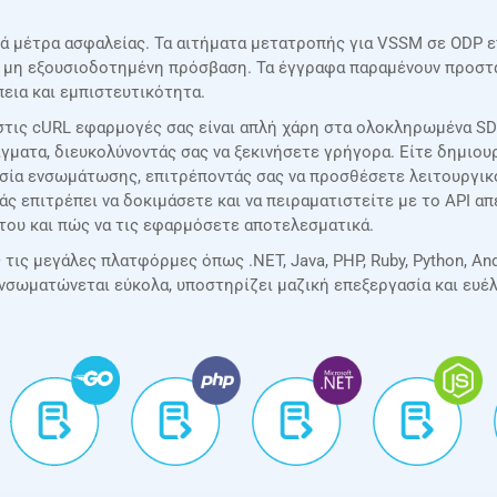
ρά μέτρα ασφαλείας. Τα αιτήματα μετατροπής για VSSM σε ODP 
ην μη εξουσιοδοτημένη πρόσβαση. Τα έγγραφα παραμένουν προστα
εια και εμπιστευτικότητα.
τις cURL εφαρμογές σας είναι απλή χάρη στα ολοκληρωμένα SDK
γματα, διευκολύνοντάς σας να ξεκινήσετε γρήγορα. Είτε δημιουρ
κασία ενσωμάτωσης, επιτρέποντάς σας να προσθέσετε λειτουργι
σάς επιτρέπει να δοκιμάσετε και να πειραματιστείτε με το API 
του και πώς να τις εφαρμόσετε αποτελεσματικά.
ις μεγάλες πλατφόρμες όπως .NET, Java, PHP, Ruby, Python, Andr
ενσωματώνεται εύκολα, υποστηρίζει μαζική επεξεργασία και ευέ