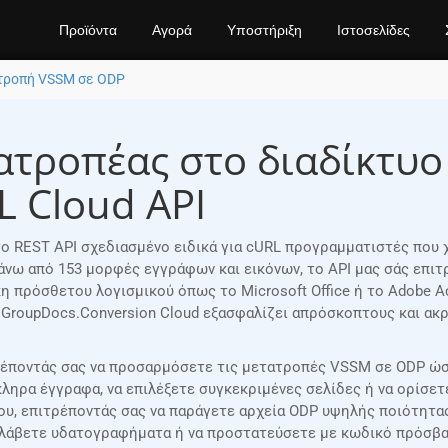
Προϊόντα
Αγορά
Υποστήριξη
Ιστοσελίδες
τροπή VSSM σε ODP
τροπέας στο διαδίκτυο
L Cloud API
στο REST API σχεδιασμένο ειδικά για cURL προγραμματιστές που
άνω από 153 μορφές εγγράφων και εικόνων, το API μας σάς επι
 πρόσθετου λογισμικού όπως το Microsoft Office ή το Adobe Ac
 GroupDocs.Conversion Cloud εξασφαλίζει απρόσκοπτους και α
τρέποντάς σας να προσαρμόσετε τις μετατροπές VSSM σε ODP ώστ
ληρα έγγραφα, να επιλέξετε συγκεκριμένες σελίδες ή να ορίσε
δου, επιτρέποντάς σας να παράγετε αρχεία ODP υψηλής ποιότητα
λάβετε υδατογραφήματα ή να προστατεύσετε με κωδικό πρόσβασ