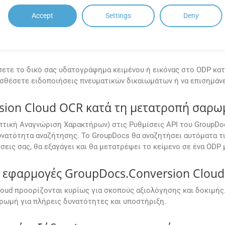
Accept
Settings
Deny
μου υδατογράφημα κατά τη μετατροπή το
έσετε το δικό σας υδατογράφημα κειμένου ή εικόνας στο ODP κατ
ροσθέσετε ειδοποιήσεις πνευματικών δικαιωμάτων ή να επισημάν
sion Cloud OCR κατά τη μετατροπή σαρ
πτική Αναγνώριση Χαρακτήρων) στις Ρυθμίσεις API του GroupDo
νατότητα αναζήτησης. Το GroupDocs θα αναζητήσει αυτόματα τυ
σεις σας, θα εξαγάγει και θα μετατρέψει το κείμενο σε ένα ODP
εφαρμογές GroupDocs.Conversion Cloud 
oud προορίζονται κυρίως για σκοπούς αξιολόγησης και δοκιμής.
ωμή για πλήρεις δυνατότητες και υποστήριξη.