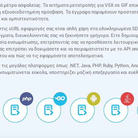
ά μέτρα ασφαλείας. Τα αιτήματα μετατροπής για VSX σε GIF επι
μη εξουσιοδοτημένη πρόσβαση. Τα έγγραφα παραμένουν προστατευ
 και εμπιστευτικότητα.
τις cURL εφαρμογές σας είναι απλή χάρη στα ολοκληρωμένα SDK
γματα, διευκολύνοντάς σας να ξεκινήσετε γρήγορα. Είτε δημιουρ
ασία ενσωμάτωσης, επιτρέποντάς σας να προσθέσετε λειτουργικ
σάς επιτρέπει να δοκιμάσετε και να πειραματιστείτε με το API 
του και πώς να τις εφαρμόσετε αποτελεσματικά.
ις μεγάλες πλατφόρμες όπως .NET, Java, PHP, Ruby, Python, Andr
ενσωματώνεται εύκολα, υποστηρίζει μαζική επεξεργασία και ευέ