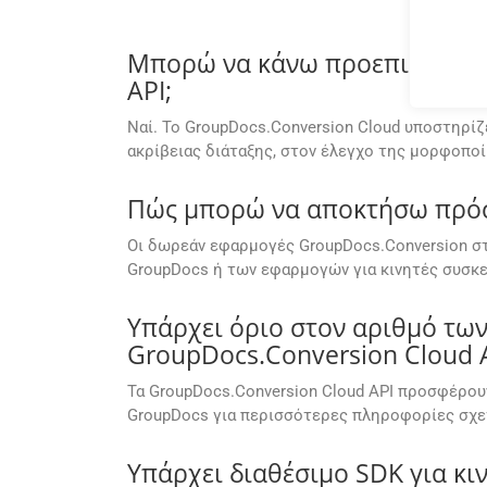
Μπορώ να κάνω προεπισκόπηση
API;
Ναί. Το GroupDocs.Conversion Cloud υποστηρί
ακρίβειας διάταξης, στον έλεγχο της μορφοπ
Πώς μπορώ να αποκτήσω πρόσβ
Οι δωρεάν εφαρμογές GroupDocs.Conversion στ
GroupDocs ή των εφαρμογών για κινητές συσκε
Υπάρχει όριο στον αριθμό τ
GroupDocs.Conversion Cloud A
Τα GroupDocs.Conversion Cloud API προσφέρου
GroupDocs για περισσότερες πληροφορίες σχετ
Υπάρχει διαθέσιμο SDK για κι