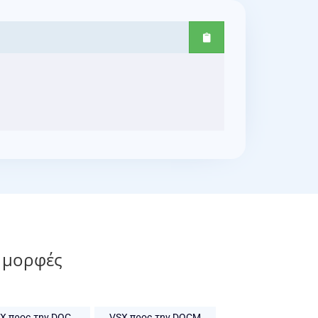
 μορφές
X προς την DOC
VSX προς την DOCM