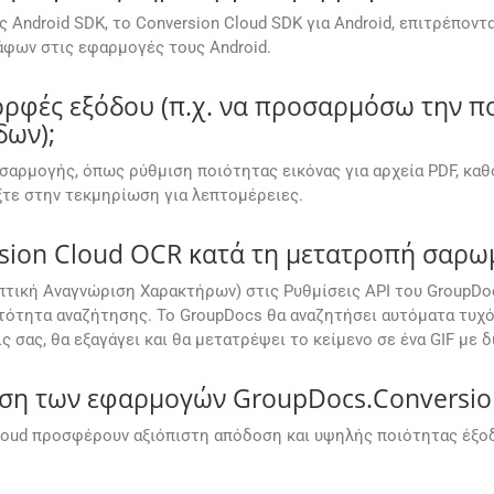
ς Android SDK, το Conversion Cloud SDK για Android, επιτρέπο
άφων στις εφαρμογές τους Android.
φές εξόδου (π.χ. να προσαρμόσω την ποι
δων);
σαρμογής, όπως ρύθμιση ποιότητας εικόνας για αρχεία PDF, κα
τε στην τεκμηρίωση για λεπτομέρειες.
sion Cloud OCR κατά τη μετατροπή σαρωμ
πτική Αναγνώριση Χαρακτήρων) στις Ρυθμίσεις API του GroupDo
τότητα αναζήτησης. Το GroupDocs θα αναζητήσει αυτόματα τυχό
 σας, θα εξαγάγει και θα μετατρέψει το κείμενο σε ένα GIF με
οση των εφαρμογών GroupDocs.Conversion
oud προσφέρουν αξιόπιστη απόδοση και υψηλής ποιότητας έξοδο