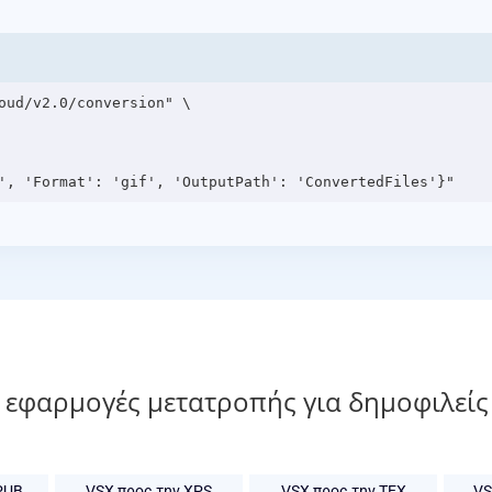
oud/v2.0/conversion" \

 εφαρμογές μετατροπής για δημοφιλείς
PUB
VSX προς την XPS
VSX προς την TEX
VS