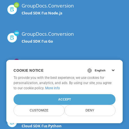
GroupDocs.Conversion
Cloud SDK Για Node.js
GroupDocs.Conversion
Cloud SDK Για Go
GroupDocs.Conversion
Cloud SDK Για .NET
COOKIE NOTICE
COOKIE NOTICE
To provide you with the best experience, we use cookies for
To provide you with the best experience, we use cookies for
personalization, analytics, and ads. By using our site, you agree
personalization, analytics, and ads. By using our site, you agree
to
to our cookie policy.
our cookie policy
.
More info
GroupDocs.Conversion
Cloud SDK Για PHP
ACCEPT
ACCEPT
CUSTOMIZE
CUSTOMIZE
DENY
DENY
GroupDocs.Conversion
Cloud SDK Για Python