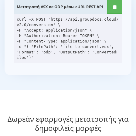
Μετατροπή VSX σε ODP μέσω cURL REST API
curl -X POST "https://api.groupdocs.cloud/
v2.0/conversion" \
-H "Accept: application/json" \
-H "Authorization: Bearer TOKEN" \
-H "Content-Type: application/json" \
-d "{ 'FilePath': 'file-to-convert.vsx',
'Format': 'odp', 'OutputPath': 'ConvertedF
Δωρεάν εφαρμογές μετατροπής για
δημοφιλείς μορφές