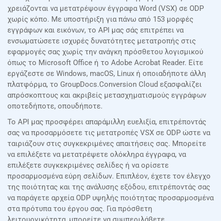
χρειάζονται να μετατρέψουν έγγραφα Word (VSX) σε ODP
χωρίς κόπο. Με υποστήριξη για πάνω από 153 μορφές
εγγράφων και εικόνων, το API μας σάς επιτρέπει να
ενσωματώσετε ισχυρές δυνατότητες μετατροπής στις
εφαρμογές σας χωρίς την ανάγκη πρόσθετου λογισμικού
όπως το Microsoft Office ή το Adobe Acrobat Reader. Είτε
εργάζεστε σε Windows, macOS, Linux ή οποιαδήποτε άλλη
πλατφόρμα, το GroupDocs.Conversion Cloud εξασφαλίζει
απρόσκοπτους και ακριβείς μετασχηματισμούς εγγράφων
οποτεδήποτε, οπουδήποτε.
Το API μας προσφέρει απαράμιλλη ευελιξία, επιτρέποντάς
σας να προσαρμόσετε τις μετατροπές VSX σε ODP ώστε να
ταιριάζουν στις συγκεκριμένες απαιτήσεις σας. Μπορείτε
να επιλέξετε να μετατρέψετε ολόκληρα έγγραφα, να
επιλέξετε συγκεκριμένες σελίδες ή να ορίσετε
προσαρμοσμένα εύρη σελίδων. Επιπλέον, έχετε τον έλεγχο
της ποιότητας και της ανάλυσης εξόδου, επιτρέποντάς σας
να παράγετε αρχεία ODP υψηλής ποιότητας προσαρμοσμένα
στα πρότυπα του έργου σας. Για πρόσθετη
λειτουργικότητα, μπορείτε να συμπεριλάβετε