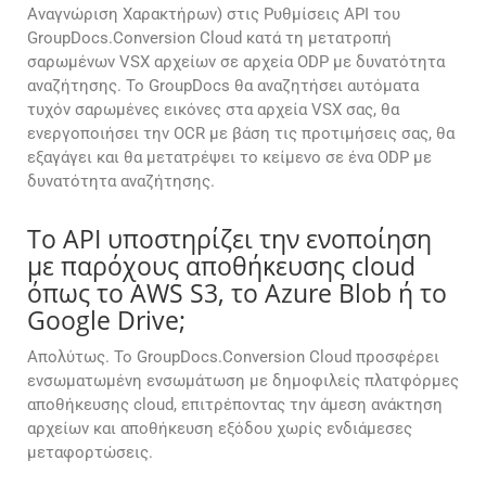
Αναγνώριση Χαρακτήρων) στις Ρυθμίσεις API του
GroupDocs.Conversion Cloud κατά τη μετατροπή
σαρωμένων VSX αρχείων σε αρχεία ODP με δυνατότητα
αναζήτησης. Το GroupDocs θα αναζητήσει αυτόματα
τυχόν σαρωμένες εικόνες στα αρχεία VSX σας, θα
ενεργοποιήσει την OCR με βάση τις προτιμήσεις σας, θα
εξαγάγει και θα μετατρέψει το κείμενο σε ένα ODP με
δυνατότητα αναζήτησης.
Το API υποστηρίζει την ενοποίηση
με παρόχους αποθήκευσης cloud
όπως το AWS S3, το Azure Blob ή το
Google Drive;
Απολύτως. Το GroupDocs.Conversion Cloud προσφέρει
ενσωματωμένη ενσωμάτωση με δημοφιλείς πλατφόρμες
αποθήκευσης cloud, επιτρέποντας την άμεση ανάκτηση
αρχείων και αποθήκευση εξόδου χωρίς ενδιάμεσες
μεταφορτώσεις.