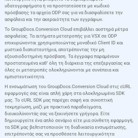
υδατογραφήματα ή να προστατεύσετε με κωδικό
πρόσβασης τα αρχεία ODP σας για να διασφαλίσετε την
ασφάλεια και την ακεραιότητα των εγγράφων.
Το GroupDocs.Conversion Cloud επιβάλλει αυστηρά μέτρα
ασφαλείας. Τα αιτήματα μετατροπής για VSX σε ODP
επικυρώνονται χρησιμοποιώντας μοναδικό Client ID και
μυστικά διαπιστευτήρια, αποτρέποντας την μη
εξουσιοδοτημένη πρόσβαση. Τα έγγραφα παραμένουν
προστατευμένα καθ’ όλη τη διάρκεια της επεξεργασίας και
όλες οι μετατροπές ολοκληρώνονται με συνέπεια και
εμπιστευτικότητα.
Η ενσωμάτωση του GroupDocs.Conversion Cloud στις cURL
εφαρμογές σας είναι απλή χάρη στα ολοκληρωμένα SDK
μας. Το cURL SDK μας παρέχει σαφή και συνοπτική
τεκμηρίωση, μαζί με πρακτικά παραδείγματα,
διευκολύνοντάς σας να ξεκινήσετε γρήγορα. Είτε
δημιουργείτε ένα απλό σενάριο είτε μια σύνθετη εφαρμογή,
τα SDK μας βελτιστοποιούν τη διαδικασία ενσωμάτωσης,
επιτρέποντάς σας να προσθέσετε λειτουργικότητα