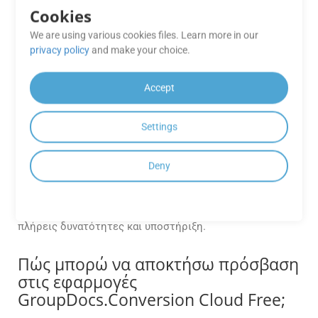
Cookies
Τα GroupDocs.Conversion Cloud API υποστηρίζουν ένα
ευρύ φάσμα μορφών αρχείων, όπως Word, Excel, PDF και
We are using various cookies files. Learn more in our
privacy policy
and make your choice.
άλλα. Ανατρέξτε στην τεκμηρίωση για την πλήρη λίστα
των υποστηριζόμενων μορφών.
Accept
Μπορώ να χρησιμοποιήσω τις
εφαρμογές GroupDocs.Conversion
Settings
Cloud Free για εμπορικούς σκοπούς;
Οι δωρεάν εφαρμογές GroupDocs.Conversion Cloud
Deny
προορίζονται κυρίως για σκοπούς αξιολόγησης και
δοκιμής. Για εμπορική χρήση, εξετάστε το ενδεχόμενο
αναβάθμισης σε πρόγραμμα συνδρομής επί πληρωμή για
πλήρεις δυνατότητες και υποστήριξη.
Πώς μπορώ να αποκτήσω πρόσβαση
στις εφαρμογές
GroupDocs.Conversion Cloud Free;