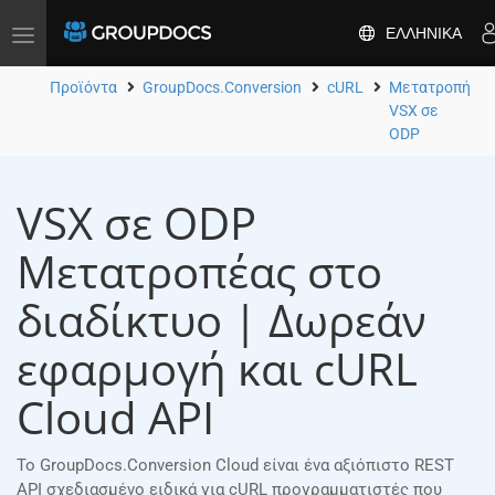
ΕΛΛΗΝΙΚΆ
Toggle
navigation
Προϊόντα
GroupDocs.Conversion
cURL
Μετατροπή
VSX σε
ODP
VSX σε ODP
Μετατροπέας στο
διαδίκτυο | Δωρεάν
εφαρμογή και cURL
Cloud API
Το GroupDocs.Conversion Cloud είναι ένα αξιόπιστο REST
API σχεδιασμένο ειδικά για cURL προγραμματιστές που