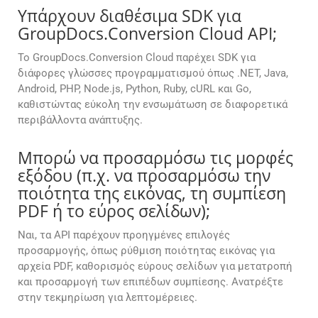
Υπάρχουν διαθέσιμα SDK για
GroupDocs.Conversion Cloud API;
Το GroupDocs.Conversion Cloud παρέχει SDK για
διάφορες γλώσσες προγραμματισμού όπως .NET, Java,
Android, PHP, Node.js, Python, Ruby, cURL και Go,
καθιστώντας εύκολη την ενσωμάτωση σε διαφορετικά
περιβάλλοντα ανάπτυξης.
Μπορώ να προσαρμόσω τις μορφές
εξόδου (π.χ. να προσαρμόσω την
ποιότητα της εικόνας, τη συμπίεση
PDF ή το εύρος σελίδων);
Ναι, τα API παρέχουν προηγμένες επιλογές
προσαρμογής, όπως ρύθμιση ποιότητας εικόνας για
αρχεία PDF, καθορισμός εύρους σελίδων για μετατροπή
και προσαρμογή των επιπέδων συμπίεσης. Ανατρέξτε
στην τεκμηρίωση για λεπτομέρειες.