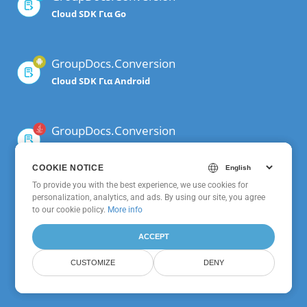
Cloud SDK Για Go
GroupDocs.Conversion
Cloud SDK Για Android
GroupDocs.Conversion
Cloud SDK Για Java
COOKIE NOTICE
COOKIE NOTICE
To provide you with the best experience, we use cookies for
To provide you with the best experience, we use cookies for
GroupDocs.Conversion
personalization, analytics, and ads. By using our site, you agree
personalization, analytics, and ads. By using our site, you agree
to
to our cookie policy.
our cookie policy
.
More info
Cloud SDK Για .NET
ACCEPT
ACCEPT
GroupDocs.Conversion
CUSTOMIZE
CUSTOMIZE
DENY
DENY
Cloud SDK Για Python