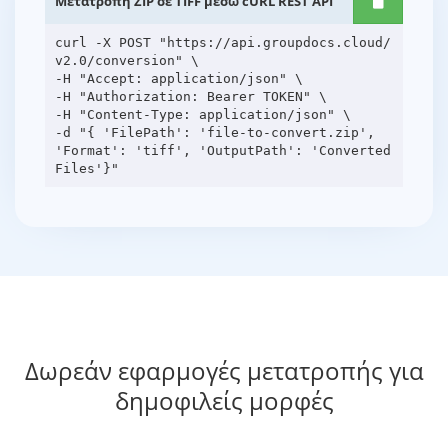
Μετατροπή ZIP σε TIFF μέσω cURL REST API
curl -X POST "https://api.groupdocs.cloud/
v2.0/conversion" \
-H "Accept: application/json" \
-H "Authorization: Bearer TOKEN" \
-H "Content-Type: application/json" \
-d "{ 'FilePath': 'file-to-convert.zip',
'Format': 'tiff', 'OutputPath': 'Converted
Δωρεάν εφαρμογές μετατροπής για
δημοφιλείς μορφές