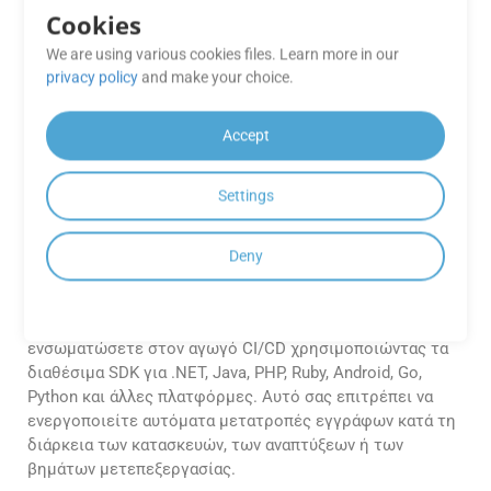
Cookies
Το GroupDocs.Conversion Cloud διασφαλίζει μια ασφαλή
διαδικασία μετατροπής κρυπτογραφώντας τα δεδομένα
We are using various cookies files. Learn more in our
κατά τη μεταφορά και την ηρεμία και ακολουθώντας τα
privacy policy
and make your choice.
βιομηχανικά πρότυπα πρωτόκολλα ασφαλείας.
Accept
Μπορώ να ενσωματώσω το
GroupDocs.Conversion Cloud στη
Settings
διοχέτευση CI/CD μου για
αυτοματοποιημένες μετατροπές
εγγράφων;
Deny
Ναι, το API έχει σχεδιαστεί για να υποστηρίζει ροές
εργασίας αυτοματισμού. Μπορείτε εύκολα να το
ενσωματώσετε στον αγωγό CI/CD χρησιμοποιώντας τα
διαθέσιμα SDK για .NET, Java, PHP, Ruby, Android, Go,
Python και άλλες πλατφόρμες. Αυτό σας επιτρέπει να
ενεργοποιείτε αυτόματα μετατροπές εγγράφων κατά τη
διάρκεια των κατασκευών, των αναπτύξεων ή των
βημάτων μετεπεξεργασίας.