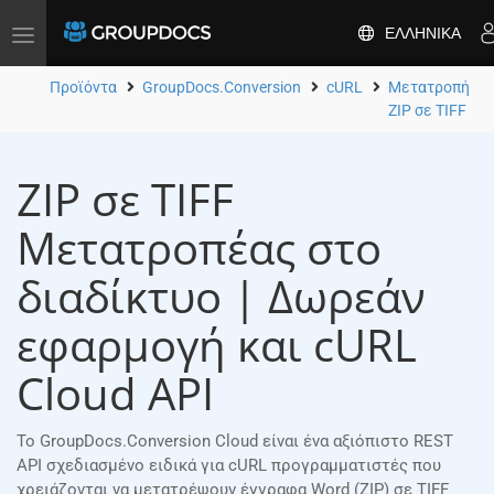
ΕΛΛΗΝΙΚΆ
Toggle
navigation
Προϊόντα
GroupDocs.Conversion
cURL
Μετατροπή
ZIP σε TIFF
ZIP σε TIFF
Μετατροπέας στο
διαδίκτυο | Δωρεάν
εφαρμογή και cURL
Cloud API
Το GroupDocs.Conversion Cloud είναι ένα αξιόπιστο REST
API σχεδιασμένο ειδικά για cURL προγραμματιστές που
χρειάζονται να μετατρέψουν έγγραφα Word (ZIP) σε TIFF