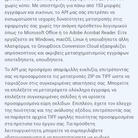
χωρίς κόπο. Με υποστήριξη για πάνω από 153 μορφές
εγγράφων και εικόνων, το API μας σάς επιτρέπει να
ενσωματώσετε ισχυρές δυνατότητες μετατροπής στις
εφαρμογές σας χωρίς την ανάγκη πρόσθετου λογισμικού
όπως το Microsoft Office ή το Adobe Acrobat Reader. Είτε
εργάζεστε σε Windows, macOS, Linux ή οποιαδήποτε άλλη
πλατφόρμα, το GroupDocs.Conversion Cloud εξασφαλίζει
απρόσκοπτους και ακριβείς μετασχηματισμούς εγγράφων
οποτεδήποτε, οπουδήποτε.
Το API μας προσφέρει απαράμιλλη ευελιξία, επιτρέποντάς
σας να προσαρμόσετε τις μετατροπές ZIP σε TIFF ώστε να
ταιριάζουν στις συγκεκριμένες απαιτήσεις σας. Μπορείτε
να επιλέξετε να μετατρέψετε ολόκληρα έγγραφα, να
επιλέξετε συγκεκριμένες σελίδες ή να ορίσετε
προσαρμοσμένα εύρη σελίδων. Επιπλέον, έχετε τον έλεγχο
της ποιότητας και της ανάλυσης εξόδου, επιτρέποντάς σας
να παράγετε αρχεία TIFF υψηλής ποιότητας προσαρμοσμένα
στα πρότυπα του έργου σας. Για πρόσθετη
λειτουργικότητα, μπορείτε να συμπεριλάβετε
υδατογραφήματα ή να προστατεύσετε με κωδικό