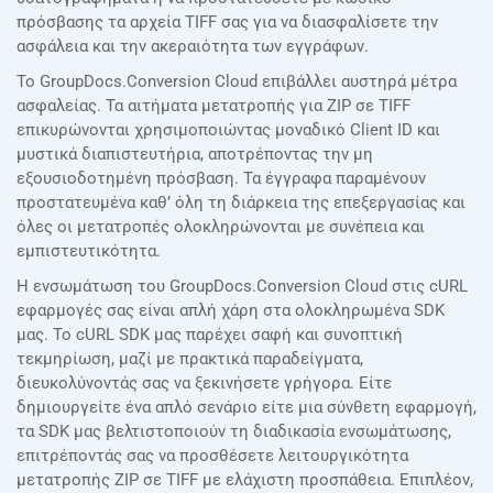
πρόσβασης τα αρχεία TIFF σας για να διασφαλίσετε την
ασφάλεια και την ακεραιότητα των εγγράφων.
Το GroupDocs.Conversion Cloud επιβάλλει αυστηρά μέτρα
ασφαλείας. Τα αιτήματα μετατροπής για ZIP σε TIFF
επικυρώνονται χρησιμοποιώντας μοναδικό Client ID και
μυστικά διαπιστευτήρια, αποτρέποντας την μη
εξουσιοδοτημένη πρόσβαση. Τα έγγραφα παραμένουν
προστατευμένα καθ’ όλη τη διάρκεια της επεξεργασίας και
όλες οι μετατροπές ολοκληρώνονται με συνέπεια και
εμπιστευτικότητα.
Η ενσωμάτωση του GroupDocs.Conversion Cloud στις cURL
εφαρμογές σας είναι απλή χάρη στα ολοκληρωμένα SDK
μας. Το cURL SDK μας παρέχει σαφή και συνοπτική
τεκμηρίωση, μαζί με πρακτικά παραδείγματα,
διευκολύνοντάς σας να ξεκινήσετε γρήγορα. Είτε
δημιουργείτε ένα απλό σενάριο είτε μια σύνθετη εφαρμογή,
τα SDK μας βελτιστοποιούν τη διαδικασία ενσωμάτωσης,
επιτρέποντάς σας να προσθέσετε λειτουργικότητα
μετατροπής ZIP σε TIFF με ελάχιστη προσπάθεια. Επιπλέον,