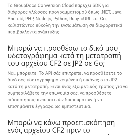
Το GroupDocs.Conversion Cloud παρέχει SDK για
διάφορες γλώσσες προγραμματισμού όπως .NET, Java,
Android, PHP, Node.js, Python, Ruby, cURL και Go,
καθιστώντας εύκολη την ενσωμάτωση σε διαφορετικά
περιβάλλοντα ανάπτυξης.
Μπορώ να προσθέσω το δικό μου
υδατογράφημα κατά τη μετατροπή
του αρχείου CF2 σε JP2 σε Go;
Ναι, μπορείτε. Το API σάς επιτρέπει να προσθέσετε το
δικό σας υδατογράφημα κειμένου ή εικόνας στο JP2
κατά τη μετατροπή. Είναι ένας εξαιρετικός τρόπος για να
συμπεριλάβετε την επωνυμία σας, να προσθέσετε
ειδοποιήσεις πνευματικών δικαιωμάτων ή να
επισημάνετε έγγραφα ως εμπιστευτικά.
Μπορώ να κάνω προεπισκόπηση
ενός αρχείου CF2 πριν το