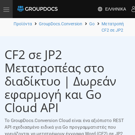
ΕΛΛΗΝΙΚΆ
Toggle
navigation
Προϊόντα
GroupDocs.Conversion
Go
Μετατροπή
CF2 σε JP2
CF2 σε JP2
Μετατροπέας στο
διαδίκτυο | Δωρεάν
εφαρμογή και Go
Cloud API
Το GroupDocs.Conversion Cloud είναι ένα αξιόπιστο REST
API σχεδιασμένο ειδικά για Go προγραμματιστές που
χρειάζονται να μετατρέψουν έγγραφα Word (CF2) σε JP2