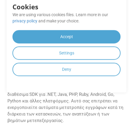
Cookies
προσφέρουν αξιόπιστη απόδοση και υψηλής ποιότητας
έξοδο για τις ανάγκες μετατροπής σας, εξασφαλίζοντας
We are using various cookies files. Learn more in our
μια απρόσκοπτη εμπειρία.
privacy policy
and make your choice.
Μπορώ να ενσωματώσω το
Accept
GroupDocs.Conversion Cloud στη
διοχέτευση CI/CD μου για
Settings
αυτοματοποιημένες μετατροπές
εγγράφων;
Deny
Ναι, το API έχει σχεδιαστεί για να υποστηρίζει ροές
εργασίας αυτοματισμού. Μπορείτε εύκολα να το
ενσωματώσετε στον αγωγό CI/CD χρησιμοποιώντας τα
διαθέσιμα SDK για .NET, Java, PHP, Ruby, Android, Go,
Python και άλλες πλατφόρμες. Αυτό σας επιτρέπει να
ενεργοποιείτε αυτόματα μετατροπές εγγράφων κατά τη
διάρκεια των κατασκευών, των αναπτύξεων ή των
βημάτων μετεπεξεργασίας.