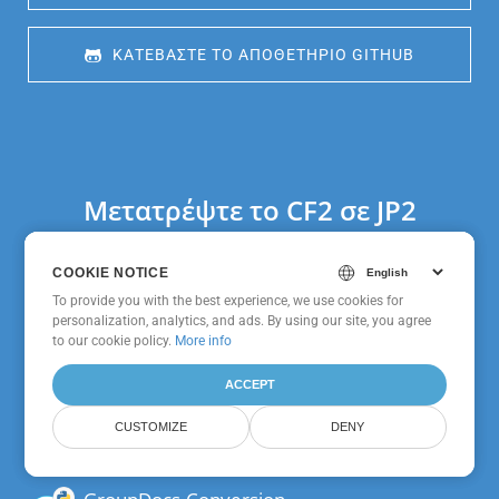
 ΚΑΤΕΒΆΣΤΕ ΤΟ ΑΠΟΘΕΤΉΡΙΟ GITHUB
Μετατρέψτε το CF2 σε JP2
χρησιμοποιώντας SDK σε άλλες
δημοφιλείς γλώσσες
COOKIE NOTICE
COOKIE NOTICE
To provide you with the best experience, we use cookies for
To provide you with the best experience, we use cookies for
personalization, analytics, and ads. By using our site, you agree
personalization, analytics, and ads. By using our site, you agree
to
to our cookie policy.
our cookie policy
.
More info
ACCEPT
ACCEPT
GroupDocs.Conversion
Cloud SDK Για PHP
CUSTOMIZE
CUSTOMIZE
DENY
DENY