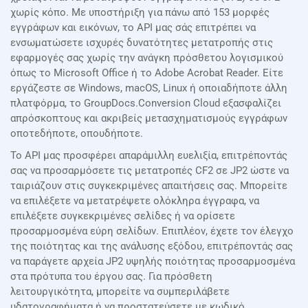
χωρίς κόπο. Με υποστήριξη για πάνω από 153 μορφές
εγγράφων και εικόνων, το API μας σάς επιτρέπει να
ενσωματώσετε ισχυρές δυνατότητες μετατροπής στις
εφαρμογές σας χωρίς την ανάγκη πρόσθετου λογισμικού
όπως το Microsoft Office ή το Adobe Acrobat Reader. Είτε
εργάζεστε σε Windows, macOS, Linux ή οποιαδήποτε άλλη
πλατφόρμα, το GroupDocs.Conversion Cloud εξασφαλίζει
απρόσκοπτους και ακριβείς μετασχηματισμούς εγγράφων
οποτεδήποτε, οπουδήποτε.
Το API μας προσφέρει απαράμιλλη ευελιξία, επιτρέποντάς
σας να προσαρμόσετε τις μετατροπές CF2 σε JP2 ώστε να
ταιριάζουν στις συγκεκριμένες απαιτήσεις σας. Μπορείτε
να επιλέξετε να μετατρέψετε ολόκληρα έγγραφα, να
επιλέξετε συγκεκριμένες σελίδες ή να ορίσετε
προσαρμοσμένα εύρη σελίδων. Επιπλέον, έχετε τον έλεγχο
της ποιότητας και της ανάλυσης εξόδου, επιτρέποντάς σας
να παράγετε αρχεία JP2 υψηλής ποιότητας προσαρμοσμένα
στα πρότυπα του έργου σας. Για πρόσθετη
λειτουργικότητα, μπορείτε να συμπεριλάβετε
υδατογραφήματα ή να προστατεύσετε με κωδικό