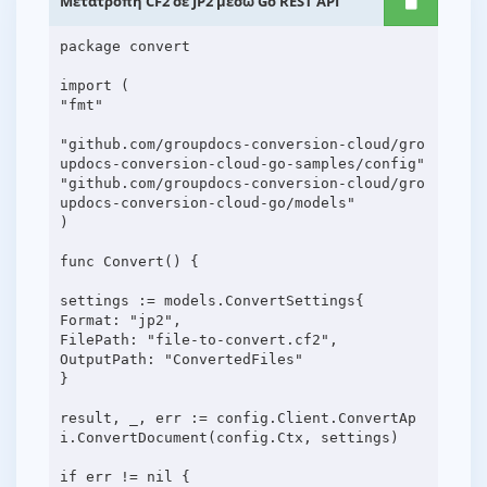
Μετατροπή CF2 σε JP2 μέσω Go REST API
package convert
import (
"fmt"
"github.com/groupdocs-conversion-cloud/gro
updocs-conversion-cloud-go-samples/config"
"github.com/groupdocs-conversion-cloud/gro
updocs-conversion-cloud-go/models"
)
func Convert() {
settings := models.ConvertSettings{
Format: "jp2",
FilePath: "file-to-convert.cf2",
OutputPath: "ConvertedFiles"
}
result, _, err := config.Client.ConvertAp
i.ConvertDocument(config.Ctx, settings)
if err != nil {