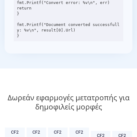
fmt.Printf("Convert error: %v\n", err)
return
}
fmt.Printf("Document converted successfull
y: %v\n", result[0].Url)
Δωρεάν εφαρμογές μετατροπής για
δημοφιλείς μορφές
CF2
CF2
CF2
CF2
CF2
CF2