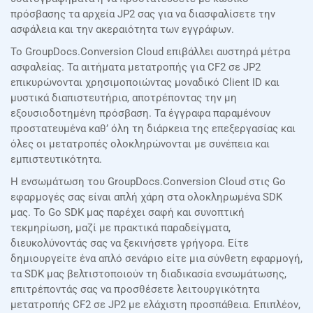
πρόσβασης τα αρχεία JP2 σας για να διασφαλίσετε την
ασφάλεια και την ακεραιότητα των εγγράφων.
Το GroupDocs.Conversion Cloud επιβάλλει αυστηρά μέτρα
ασφαλείας. Τα αιτήματα μετατροπής για CF2 σε JP2
επικυρώνονται χρησιμοποιώντας μοναδικό Client ID και
μυστικά διαπιστευτήρια, αποτρέποντας την μη
εξουσιοδοτημένη πρόσβαση. Τα έγγραφα παραμένουν
προστατευμένα καθ’ όλη τη διάρκεια της επεξεργασίας και
όλες οι μετατροπές ολοκληρώνονται με συνέπεια και
εμπιστευτικότητα.
Η ενσωμάτωση του GroupDocs.Conversion Cloud στις Go
εφαρμογές σας είναι απλή χάρη στα ολοκληρωμένα SDK
μας. Το Go SDK μας παρέχει σαφή και συνοπτική
τεκμηρίωση, μαζί με πρακτικά παραδείγματα,
διευκολύνοντάς σας να ξεκινήσετε γρήγορα. Είτε
δημιουργείτε ένα απλό σενάριο είτε μια σύνθετη εφαρμογή,
τα SDK μας βελτιστοποιούν τη διαδικασία ενσωμάτωσης,
επιτρέποντάς σας να προσθέσετε λειτουργικότητα
μετατροπής CF2 σε JP2 με ελάχιστη προσπάθεια. Επιπλέον,