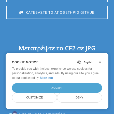
 ΚΑΤΕΒΆΣΤΕ ΤΟ ΑΠΟΘΕΤΉΡΙΟ GITHUB
Μετατρέψτε το CF2 σε JPG
χρησιμοποιώντας SDK σε άλλες
δημοφιλείς γλώσσες
COOKIE NOTICE
COOKIE NOTICE
To provide you with the best experience, we use cookies for
To provide you with the best experience, we use cookies for
personalization, analytics, and ads. By using our site, you agree
personalization, analytics, and ads. By using our site, you agree
to
to our cookie policy.
our cookie policy
.
More info
ACCEPT
ACCEPT
GroupDocs.Conversion
Cloud SDK Για Android
CUSTOMIZE
CUSTOMIZE
DENY
DENY