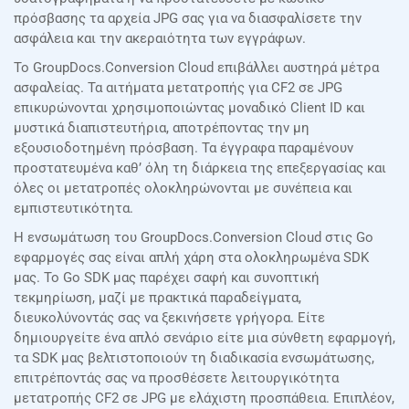
πρόσβασης τα αρχεία JPG σας για να διασφαλίσετε την
ασφάλεια και την ακεραιότητα των εγγράφων.
Το GroupDocs.Conversion Cloud επιβάλλει αυστηρά μέτρα
ασφαλείας. Τα αιτήματα μετατροπής για CF2 σε JPG
επικυρώνονται χρησιμοποιώντας μοναδικό Client ID και
μυστικά διαπιστευτήρια, αποτρέποντας την μη
εξουσιοδοτημένη πρόσβαση. Τα έγγραφα παραμένουν
προστατευμένα καθ’ όλη τη διάρκεια της επεξεργασίας και
όλες οι μετατροπές ολοκληρώνονται με συνέπεια και
εμπιστευτικότητα.
Η ενσωμάτωση του GroupDocs.Conversion Cloud στις Go
εφαρμογές σας είναι απλή χάρη στα ολοκληρωμένα SDK
μας. Το Go SDK μας παρέχει σαφή και συνοπτική
τεκμηρίωση, μαζί με πρακτικά παραδείγματα,
διευκολύνοντάς σας να ξεκινήσετε γρήγορα. Είτε
δημιουργείτε ένα απλό σενάριο είτε μια σύνθετη εφαρμογή,
τα SDK μας βελτιστοποιούν τη διαδικασία ενσωμάτωσης,
επιτρέποντάς σας να προσθέσετε λειτουργικότητα
μετατροπής CF2 σε JPG με ελάχιστη προσπάθεια. Επιπλέον,