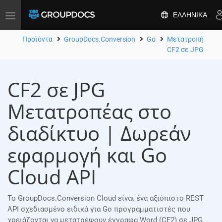
ΕΛΛΗΝΙΚΆ
Toggle
navigation
Προϊόντα
GroupDocs.Conversion
Go
Μετατροπή
CF2 σε JPG
CF2 σε JPG
Μετατροπέας στο
διαδίκτυο | Δωρεάν
εφαρμογή και Go
Cloud API
Το GroupDocs.Conversion Cloud είναι ένα αξιόπιστο REST
API σχεδιασμένο ειδικά για Go προγραμματιστές που
χρειάζονται να μετατρέψουν έγγραφα Word (CF2) σε JPG