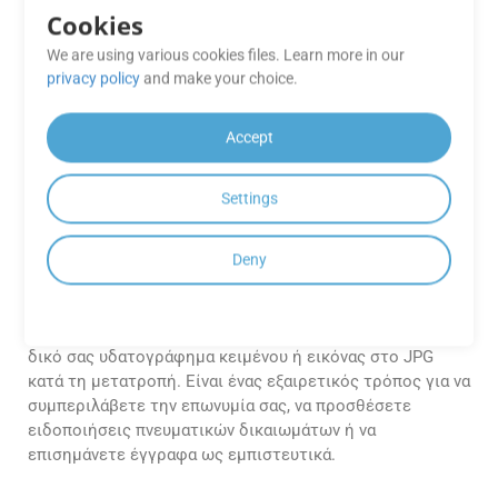
σχετίζονται με τις εφαρμογές
Cookies
GroupDocs.Conversion Cloud Free;
We are using various cookies files. Learn more in our
privacy policy
and make your choice.
Το GroupDocs προσφέρει τεχνική υποστήριξη για τους
χρήστες των Free Apps για να βοηθήσει στην επίλυση
τυχόν προβλημάτων ή να απαντήσει σε ερωτήσεις που
Accept
σχετίζονται με την πλατφόρμα GroupDocs.Conversion
Cloud.
Settings
Μπορώ να προσθέσω το δικό μου
υδατογράφημα κατά τη μετατροπή
Deny
του αρχείου CF2 σε JPG σε Go;
Ναι, μπορείτε. Το API σάς επιτρέπει να προσθέσετε το
δικό σας υδατογράφημα κειμένου ή εικόνας στο JPG
κατά τη μετατροπή. Είναι ένας εξαιρετικός τρόπος για να
συμπεριλάβετε την επωνυμία σας, να προσθέσετε
ειδοποιήσεις πνευματικών δικαιωμάτων ή να
επισημάνετε έγγραφα ως εμπιστευτικά.