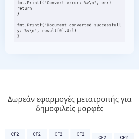
fmt.Printf("Convert error: %v\n", err)
return
}
fmt.Printf("Document converted successfull
y: %v\n", result[0].Url)
Δωρεάν εφαρμογές μετατροπής για
δημοφιλείς μορφές
CF2
CF2
CF2
CF2
CF2
CF2