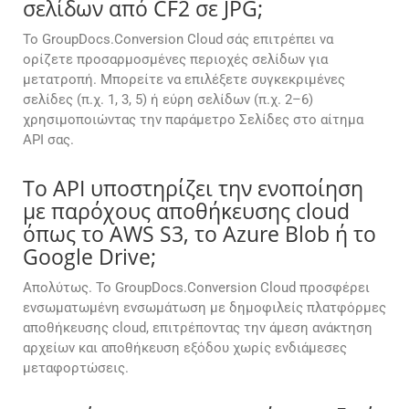
σελίδων από CF2 σε JPG;
Το GroupDocs.Conversion Cloud σάς επιτρέπει να
ορίζετε προσαρμοσμένες περιοχές σελίδων για
μετατροπή. Μπορείτε να επιλέξετε συγκεκριμένες
σελίδες (π.χ. 1, 3, 5) ή εύρη σελίδων (π.χ. 2–6)
χρησιμοποιώντας την παράμετρο Σελίδες στο αίτημα
API σας.
Το API υποστηρίζει την ενοποίηση
με παρόχους αποθήκευσης cloud
όπως το AWS S3, το Azure Blob ή το
Google Drive;
Απολύτως. Το GroupDocs.Conversion Cloud προσφέρει
ενσωματωμένη ενσωμάτωση με δημοφιλείς πλατφόρμες
αποθήκευσης cloud, επιτρέποντας την άμεση ανάκτηση
αρχείων και αποθήκευση εξόδου χωρίς ενδιάμεσες
μεταφορτώσεις.