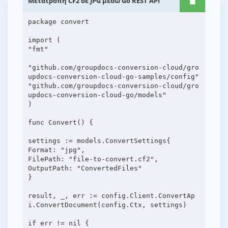
Μετατροπή CF2 σε JPG μέσω Go REST API
package convert
import (
"fmt"
"github.com/groupdocs-conversion-cloud/gro
updocs-conversion-cloud-go-samples/config"
"github.com/groupdocs-conversion-cloud/gro
updocs-conversion-cloud-go/models"
)
func Convert() {
settings := models.ConvertSettings{
Format: "jpg",
FilePath: "file-to-convert.cf2",
OutputPath: "ConvertedFiles"
}
result, _, err := config.Client.ConvertAp
i.ConvertDocument(config.Ctx, settings)
if err != nil {