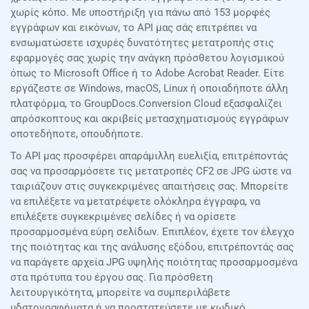
χωρίς κόπο. Με υποστήριξη για πάνω από 153 μορφές
εγγράφων και εικόνων, το API μας σάς επιτρέπει να
ενσωματώσετε ισχυρές δυνατότητες μετατροπής στις
εφαρμογές σας χωρίς την ανάγκη πρόσθετου λογισμικού
όπως το Microsoft Office ή το Adobe Acrobat Reader. Είτε
εργάζεστε σε Windows, macOS, Linux ή οποιαδήποτε άλλη
πλατφόρμα, το GroupDocs.Conversion Cloud εξασφαλίζει
απρόσκοπτους και ακριβείς μετασχηματισμούς εγγράφων
οποτεδήποτε, οπουδήποτε.
Το API μας προσφέρει απαράμιλλη ευελιξία, επιτρέποντάς
σας να προσαρμόσετε τις μετατροπές CF2 σε JPG ώστε να
ταιριάζουν στις συγκεκριμένες απαιτήσεις σας. Μπορείτε
να επιλέξετε να μετατρέψετε ολόκληρα έγγραφα, να
επιλέξετε συγκεκριμένες σελίδες ή να ορίσετε
προσαρμοσμένα εύρη σελίδων. Επιπλέον, έχετε τον έλεγχο
της ποιότητας και της ανάλυσης εξόδου, επιτρέποντάς σας
να παράγετε αρχεία JPG υψηλής ποιότητας προσαρμοσμένα
στα πρότυπα του έργου σας. Για πρόσθετη
λειτουργικότητα, μπορείτε να συμπεριλάβετε
υδατογραφήματα ή να προστατεύσετε με κωδικό