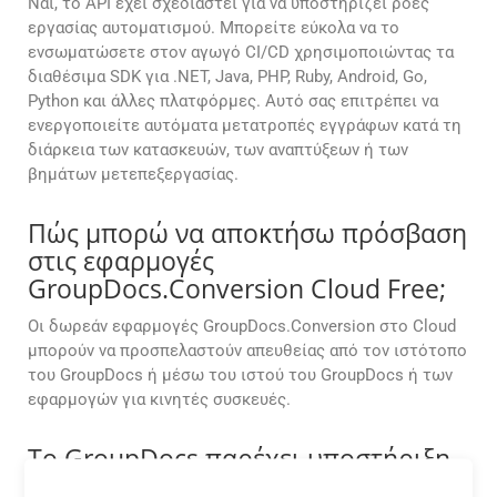
Ναι, το API έχει σχεδιαστεί για να υποστηρίζει ροές
εργασίας αυτοματισμού. Μπορείτε εύκολα να το
ενσωματώσετε στον αγωγό CI/CD χρησιμοποιώντας τα
διαθέσιμα SDK για .NET, Java, PHP, Ruby, Android, Go,
Python και άλλες πλατφόρμες. Αυτό σας επιτρέπει να
ενεργοποιείτε αυτόματα μετατροπές εγγράφων κατά τη
διάρκεια των κατασκευών, των αναπτύξεων ή των
βημάτων μετεπεξεργασίας.
Πώς μπορώ να αποκτήσω πρόσβαση
στις εφαρμογές
GroupDocs.Conversion Cloud Free;
Οι δωρεάν εφαρμογές GroupDocs.Conversion στο Cloud
μπορούν να προσπελαστούν απευθείας από τον ιστότοπο
του GroupDocs ή μέσω του ιστού του GroupDocs ή των
εφαρμογών για κινητές συσκευές.
Το GroupDocs παρέχει υποστήριξη
για τεχνικά ζητήματα που