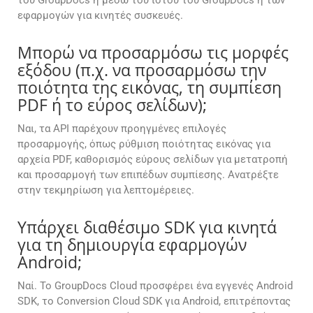
του GroupDocs ή μέσω του ιστού του GroupDocs ή των
εφαρμογών για κινητές συσκευές.
Μπορώ να προσαρμόσω τις μορφές
εξόδου (π.χ. να προσαρμόσω την
ποιότητα της εικόνας, τη συμπίεση
PDF ή το εύρος σελίδων);
Ναι, τα API παρέχουν προηγμένες επιλογές
προσαρμογής, όπως ρύθμιση ποιότητας εικόνας για
αρχεία PDF, καθορισμός εύρους σελίδων για μετατροπή
και προσαρμογή των επιπέδων συμπίεσης. Ανατρέξτε
στην τεκμηρίωση για λεπτομέρειες.
Υπάρχει διαθέσιμο SDK για κινητά
για τη δημιουργία εφαρμογών
Android;
Ναί. Το GroupDocs Cloud προσφέρει ένα εγγενές Android
SDK, το Conversion Cloud SDK για Android, επιτρέποντας