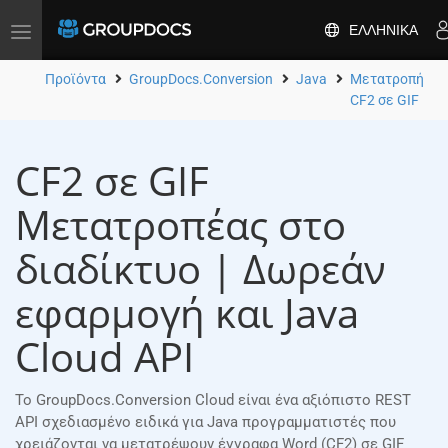
ΕΛΛΗΝΙΚΆ
Toggle
navigation
Προϊόντα
GroupDocs.Conversion
Java
Μετατροπή
CF2 σε GIF
CF2 σε GIF
Μετατροπέας στο
διαδίκτυο | Δωρεάν
εφαρμογή και Java
Cloud API
Το GroupDocs.Conversion Cloud είναι ένα αξιόπιστο REST
API σχεδιασμένο ειδικά για Java προγραμματιστές που
χρειάζονται να μετατρέψουν έγγραφα Word (CF2) σε GIF