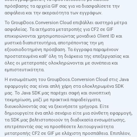
πρόσβασης τα αρχεία GIF σας για να διασφαλίσετε την
ασφάλεια και την ακεραιότητα των εγγράφων.
Το GroupDocs.Conversion Cloud επιβάλλει αυστηρά μέτρα
ασφαλείας. Τα αιτήματα μετατροπής για CF2 σε GIF
επικυρώνονται χρησιμοποιώντας μοναδικό Client ID και
μυστικά διαπιστευτήρια, αποτρέποντας την μη
εξουσιοδοτημένη πρόσβαση. Τα έγγραφα παραμένουν
προστατευμένα καθ’ όλη τη διάρκεια της επεξεργασίας και
όλες οι μετατροπές ολοκληρώνονται με συνέπεια και
εμπιστευτικότητα.
Η ενσωμάτωση του GroupDocs.Conversion Cloud στις Java
εφαρμογές σας είναι απλή χάρη στα ολοκληρωμένα SDK
μας. Το Java SDK μας παρέχει σαφή και συνοπτική
τεκμηρίωση, μαζί με πρακτικά παραδείγματα,
διευκολύνοντάς σας να ξεκινήσετε γρήγορα. Είτε
δημιουργείτε ένα απλό σενάριο είτε μια σύνθετη εφαρμογή,
τα SDK μας βελτιστοποιούν τη διαδικασία ενσωμάτωσης,
επιτρέποντάς σας να προσθέσετε λειτουργικότητα
μετατροπής CF2 σε GIF με ελάχιστη προσπάθεια. Επιπλέον,