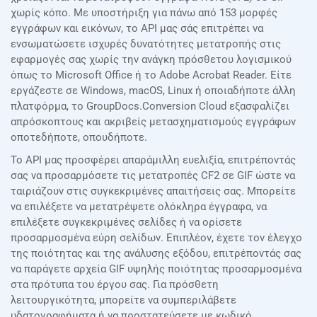
χωρίς κόπο. Με υποστήριξη για πάνω από 153 μορφές
εγγράφων και εικόνων, το API μας σάς επιτρέπει να
ενσωματώσετε ισχυρές δυνατότητες μετατροπής στις
εφαρμογές σας χωρίς την ανάγκη πρόσθετου λογισμικού
όπως το Microsoft Office ή το Adobe Acrobat Reader. Είτε
εργάζεστε σε Windows, macOS, Linux ή οποιαδήποτε άλλη
πλατφόρμα, το GroupDocs.Conversion Cloud εξασφαλίζει
απρόσκοπτους και ακριβείς μετασχηματισμούς εγγράφων
οποτεδήποτε, οπουδήποτε.
Το API μας προσφέρει απαράμιλλη ευελιξία, επιτρέποντάς
σας να προσαρμόσετε τις μετατροπές CF2 σε GIF ώστε να
ταιριάζουν στις συγκεκριμένες απαιτήσεις σας. Μπορείτε
να επιλέξετε να μετατρέψετε ολόκληρα έγγραφα, να
επιλέξετε συγκεκριμένες σελίδες ή να ορίσετε
προσαρμοσμένα εύρη σελίδων. Επιπλέον, έχετε τον έλεγχο
της ποιότητας και της ανάλυσης εξόδου, επιτρέποντάς σας
να παράγετε αρχεία GIF υψηλής ποιότητας προσαρμοσμένα
στα πρότυπα του έργου σας. Για πρόσθετη
λειτουργικότητα, μπορείτε να συμπεριλάβετε
υδατογραφήματα ή να προστατεύσετε με κωδικό