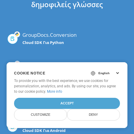
δημοφιλείς γλώσσες
GroupDocs.Conversion
Cloud SDK Για Python
GroupDocs.Conversion
Cloud SDK Για Ruby
COOKIE NOTICE
COOKIE NOTICE
To provide you with the best experience, we use cookies for
To provide you with the best experience, we use cookies for
personalization, analytics, and ads. By using our site, you agree
personalization, analytics, and ads. By using our site, you agree
to
to our cookie policy.
our cookie policy
.
More info
GroupDocs.Conversion
Cloud Για cURL
ACCEPT
ACCEPT
CUSTOMIZE
CUSTOMIZE
DENY
DENY
GroupDocs.Conversion
Cloud SDK Για Android