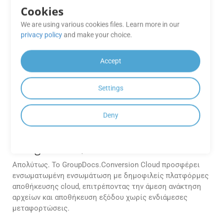
συγκεκριμένες σελίδες ή ένα εύρος
Cookies
σελίδων από CF2 σε GIF;
We are using various cookies files. Learn more in our
Το GroupDocs.Conversion Cloud σάς επιτρέπει να
privacy policy
and make your choice.
ορίζετε προσαρμοσμένες περιοχές σελίδων για
μετατροπή. Μπορείτε να επιλέξετε συγκεκριμένες
Accept
σελίδες (π.χ. 1, 3, 5) ή εύρη σελίδων (π.χ. 2–6)
χρησιμοποιώντας την παράμετρο Σελίδες στο αίτημα
API σας.
Settings
Το API υποστηρίζει την ενοποίηση
Deny
με παρόχους αποθήκευσης cloud
όπως το AWS S3, το Azure Blob ή το
Google Drive;
Απολύτως. Το GroupDocs.Conversion Cloud προσφέρει
ενσωματωμένη ενσωμάτωση με δημοφιλείς πλατφόρμες
αποθήκευσης cloud, επιτρέποντας την άμεση ανάκτηση
αρχείων και αποθήκευση εξόδου χωρίς ενδιάμεσες
μεταφορτώσεις.