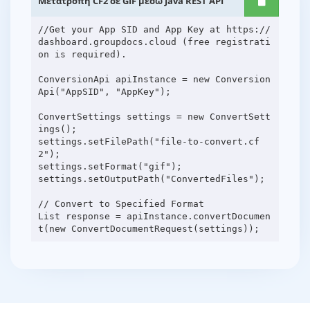
Μετατροπή CF2 σε GIF μέσω Java REST API
//Get your App SID and App Key at https://
dashboard.groupdocs.cloud (free registrati
on is required).
ConversionApi apiInstance = new Conversion
Api("AppSID", "AppKey");
ConvertSettings settings = new ConvertSett
ings();
settings.setFilePath("file-to-convert.cf
2");
settings.setFormat("gif");
settings.setOutputPath("ConvertedFiles");
// Convert to Specified Format
List response = apiInstance.convertDocumen